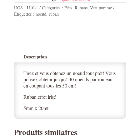
noeud
UGS :
U10-1
Catégories :
Fées
,
Rubans
,
Vert pomme
magique
Étiquettes :
noeud
,
ruban
vert
5mmx20mt
Description
Tirez et vous obtenez un noeud tout prêt! Vous
pouvez obtenir jusqu'à 40 noeuds par rouleau
en coupant tous les 50 cm!
Ruban effet irisé
5mm x 20mt
Produits similaires