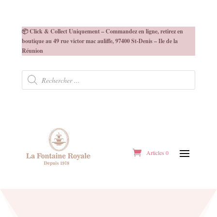
📦 Click & Collect Uniquement – Commandez en ligne, retirez en
boutique au 49 rue victor mac auliffe, 97400 St-Denis – Ile de la
Réunion
Recherche
de
produits
Articles 0