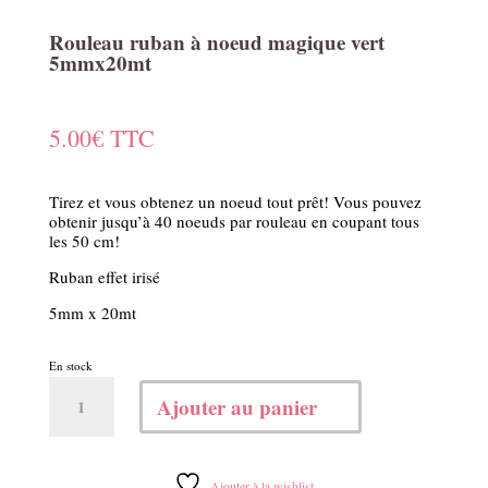
Rouleau ruban à noeud magique vert
5mmx20mt
5.00
€
TTC
Tirez et vous obtenez un noeud tout prêt! Vous pouvez
obtenir jusqu’à 40 noeuds par rouleau en coupant tous
les 50 cm!
Ruban effet irisé
5mm x 20mt
En stock
quantité
Ajouter au panier
de
Rouleau
ruban
à
Ajouter à la wishlist