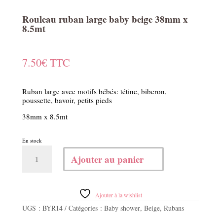
Rouleau ruban large baby beige 38mm x
8.5mt
7.50
€
TTC
Ruban large avec motifs bébés: tétine, biberon,
poussette, bavoir, petits pieds
38mm x 8.5mt
En stock
quantité
Ajouter au panier
de
Rouleau
ruban
large
Ajouter à la wishlist
baby
UGS :
BYR14
Catégories :
Baby shower
,
Beige
,
Rubans
beige
38mm