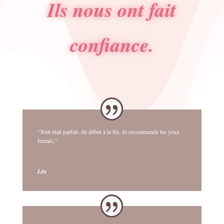
Ils nous ont fait
confiance.
“Tout était parfait, du début à la fin. Je recommande les yeux
fermés.”
Léa