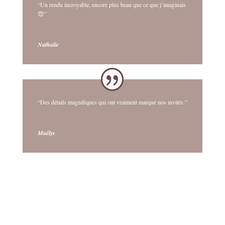
“Un rendu incroyable, encore plus beau que ce que j’imaginais
😍”
Nathalie
“Des détails magnifiques qui ont vraiment marqué nos invités.”
Maëlys