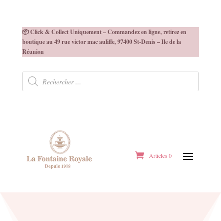
📦 Click & Collect Uniquement – Commandez en ligne, retirez en
boutique au 49 rue victor mac auliffe, 97400 St-Denis – Ile de la
Réunion
Recherche
de
produits
Articles 0