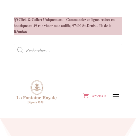
📦 Click & Collect Uniquement – Commandez en ligne, retirez en
boutique au 49 rue victor mac auliffe, 97400 St-Denis – Ile de la
Réunion
Recherche
de
produits
Articles 0