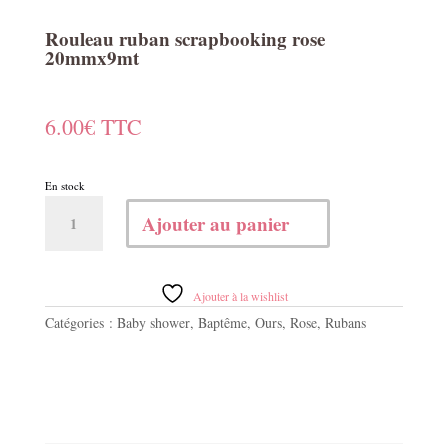
Rouleau ruban scrapbooking rose
20mmx9mt
6.00
€
TTC
En stock
quantité
Ajouter au panier
de
Rouleau
ruban
scrapbooking
Ajouter à la wishlist
rose
Catégories :
Baby shower
,
Baptême
,
Ours
,
Rose
,
Rubans
20mmx9mt