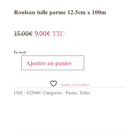
Rouleau tulle parme 12.5cm x 100m
Le
Le
TTC
15.00
€
9.00
€
prix
prix
En stock
initial
actuel
Ajouter au panier
quantité
était :
est :
de
Rouleau
15.00€.
9.00€.
tulle
Ajouter à la wishlist
parme
UGS :
622949
Catégories :
Parme
,
Tulles
12.5cm
x
100m