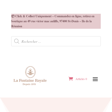
📦 Click & Collect Uniquement – Commandez en ligne, retirez en
boutique au 49 rue victor mac auliffe, 97400 St-Denis – Ile de la
Réunion
Recherche
de
produits
Articles 0