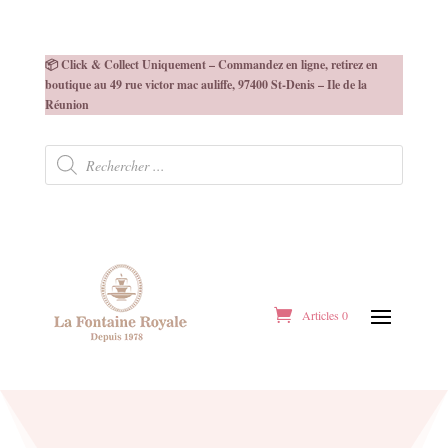
📦 Click & Collect Uniquement – Commandez en ligne, retirez en
boutique au 49 rue victor mac auliffe, 97400 St-Denis – Ile de la
Réunion
Recherche
de
produits
Articles 0