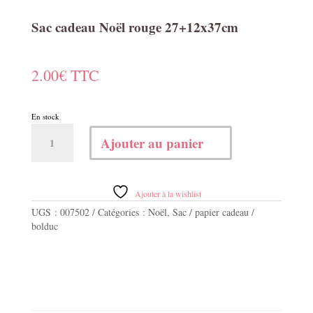
Sac cadeau Noël rouge 27+12x37cm
2.00
€
TTC
En stock
quantité
Ajouter au panier
de
Sac
cadeau
Noël
Ajouter à la wishlist
rouge
UGS :
007502
Catégories :
Noël
,
Sac / papier cadeau /
27+12x37cm
bolduc