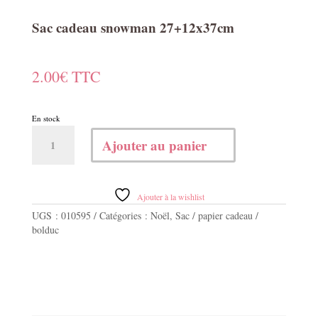
Sac cadeau snowman 27+12x37cm
2.00
€
TTC
En stock
quantité
Ajouter au panier
de
Sac
cadeau
snowman
Ajouter à la wishlist
27+12x37cm
UGS :
010595
Catégories :
Noël
,
Sac / papier cadeau /
bolduc