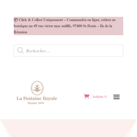
📦 Click & Collect Uniquement – Commandez en ligne, retirez en
boutique au 49 rue victor mac auliffe, 97400 St-Denis – Ile de la
Réunion
Recherche
de
produits
Articles 0