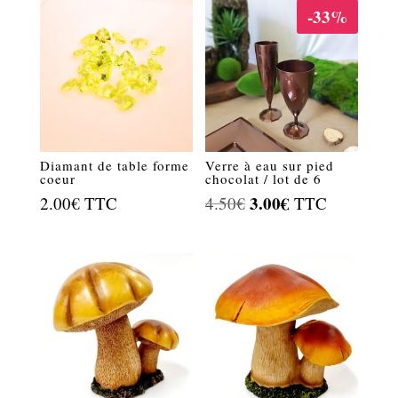
-33%
Diamant de table forme
Verre à eau sur pied
coeur
chocolat / lot de 6
Le
3.00
€
Le
2.00
€
TTC
4.50
€
TTC
prix
prix
initial
actuel
était :
est :
4.50€.
3.00€.