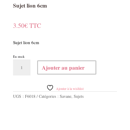
Sujet lion 6cm
3.50
€
TTC
Sujet lion 6cm
En stock
quantité
Ajouter au panier
de
Sujet
lion
6cm
Ajouter à la wishlist
UGS :
F6018
Catégories :
Savane
,
Sujets