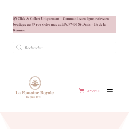
📦 Click & Collect Uniquement – Commandez en ligne, retirez en
boutique au 49 rue victor mac auliffe, 97400 St-Denis – Ile de la
Réunion
Recherche
de
produits
Articles 0