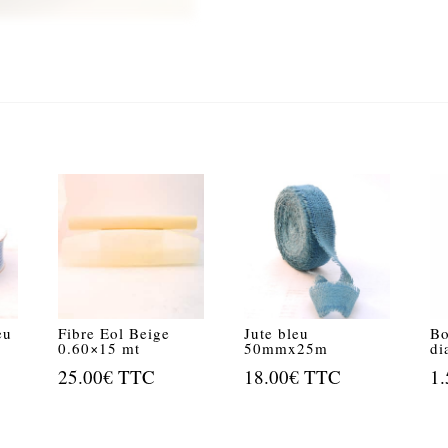
eu
Fibre Eol Beige
Jute bleu
Bo
0.60×15 mt
50mmx25m
di
25.00
€
TTC
18.00
€
TTC
1.