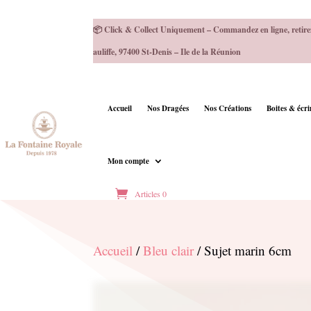
📦 Click & Collect Uniquement – Commandez en ligne, retire
auliffe, 97400 St-Denis – Ile de la Réunion
Accueil
Nos Dragées
Nos Créations
Boites & écr
Mon compte
Articles 0
Accueil
/
Bleu clair
/ Sujet marin 6cm