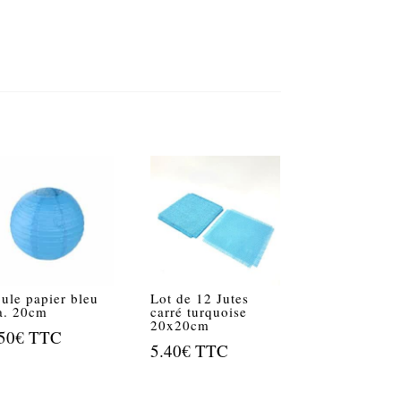
ule papier bleu
Lot de 12 Jutes
a. 20cm
carré turquoise
20x20cm
50
€
TTC
5.40
€
TTC