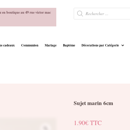
Recherche
z en boutique au 49 rue victor mac
de
produits
ins cadeaux
Communion
Mariage
Baptême
Décorations par Catégorie
Sujet marin 6cm
1.90
€
TTC