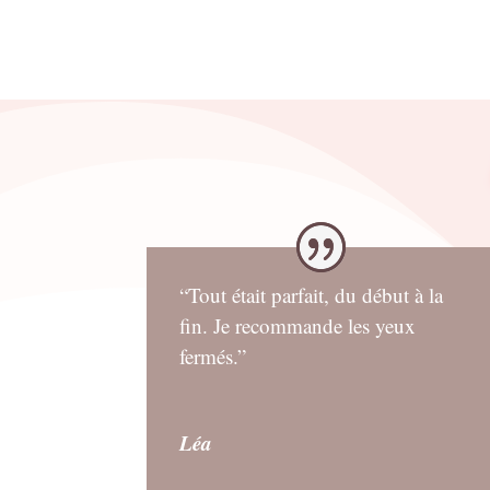
était :
est :
4.50€.
3.00€.
“Tout était parfait, du début à la
fin. Je recommande les yeux
fermés.”
Léa