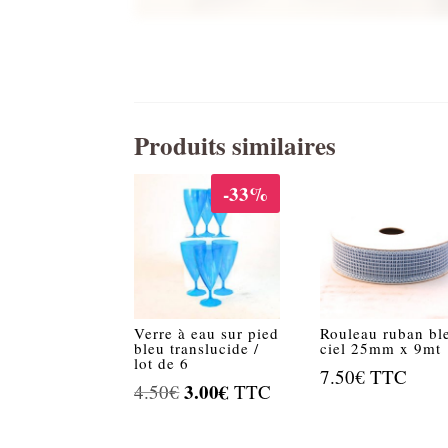
Produits similaires
-33%
Verre à eau sur pied
Rouleau ruban bl
bleu translucide /
ciel 25mm x 9mt
lot de 6
7.50
€
TTC
Le
3.00
€
Le
4.50
€
TTC
prix
prix
initial
actuel