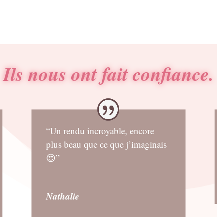
Ils nous ont fait confiance.
“Un rendu incroyable, encore
plus beau que ce que j’imaginais
😍”
Nathalie