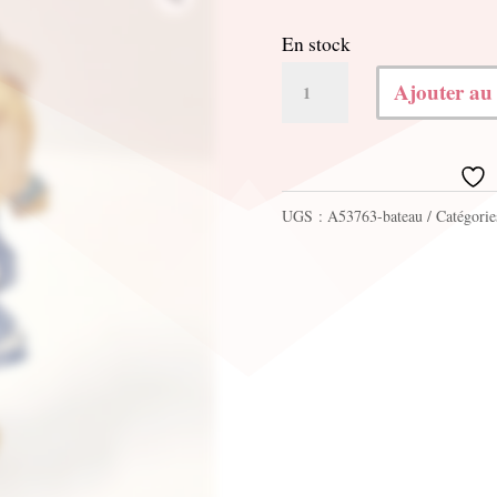
En stock
quantité
Ajouter au
de
Sujet
marin
UGS :
A53763-bateau
Catégorie
6cm