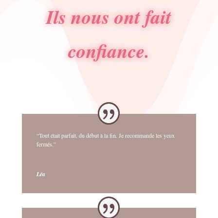
Ils nous ont fait
confiance.
“Tout était parfait, du début à la fin. Je recommande les yeux
fermés.”
Léa