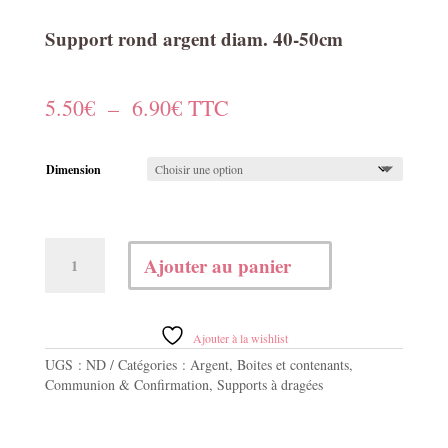
Support rond argent diam. 40-50cm
Plage
5.50
€
–
6.90
€
TTC
de
Dimension
prix :
5.50€
quantité
à
Ajouter au panier
de
Support
6.90€
rond
argent
Ajouter à la wishlist
diam.
UGS :
ND
Catégories :
Argent
,
Boites et contenants
,
40-
Communion & Confirmation
,
Supports à dragées
50cm