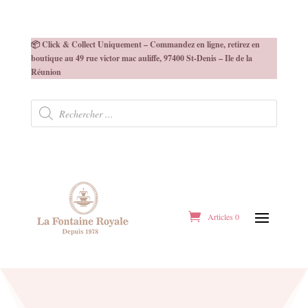
📦 Click & Collect Uniquement – Commandez en ligne, retirez en
boutique au 49 rue victor mac auliffe, 97400 St-Denis – Ile de la
Réunion
Recherche
de
produits
Articles 0