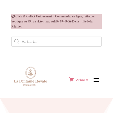
📦 Click & Collect Uniquement – Commandez en ligne, retirez en
boutique au 49 rue victor mac auliffe, 97400 St-Denis – Ile de la
Réunion
Recherche
de
produits
Articles 0