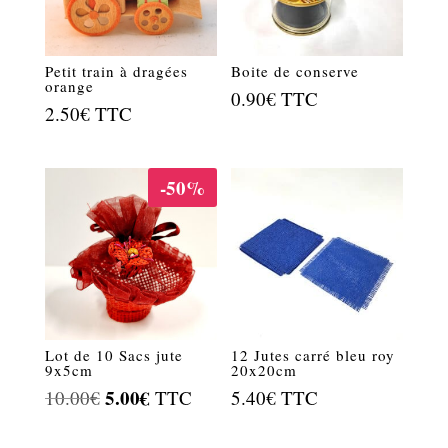
Petit train à dragées
Boite de conserve
orange
0.90
€
TTC
2.50
€
TTC
-50%
Lot de 10 Sacs jute
12 Jutes carré bleu roy
9x5cm
20x20cm
Le
5.00
€
Le
10.00
€
TTC
5.40
€
TTC
prix
prix