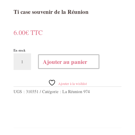
Ti case souvenir de la Réunion
6.00
€
TTC
En stock
quantité
Ajouter au panier
de
Ti
case
souvenir
Ajouter à la wishlist
de
UGS :
310351
Catégorie :
La Réunion 974
la
Réunion