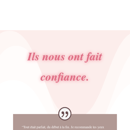
initial
actuel
était :
est :
10.00€.
5.00€.
Ils nous ont fait
confiance.
“Tout était parfait, du début à la fin. Je recommande les yeux