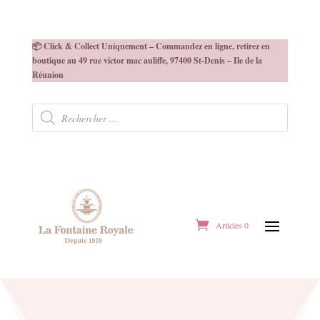
📦 Click & Collect Uniquement – Commandez en ligne, retirez en
boutique au 49 rue victor mac auliffe, 97400 St-Denis – Ile de la
Réunion
Recherche
de
produits
Articles 0