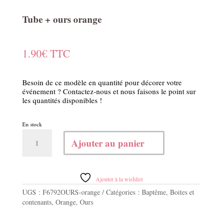
Tube + ours orange
1.90
€
TTC
Besoin de ce modèle en quantité pour décorer votre
événement ? Contactez-nous et nous faisons le point sur
les quantités disponibles !
En stock
quantité
Ajouter au panier
de
Tube
+
ours
Ajouter à la wishlist
orange
UGS :
F6792OURS-orange
Catégories :
Baptême
,
Boites et
contenants
,
Orange
,
Ours