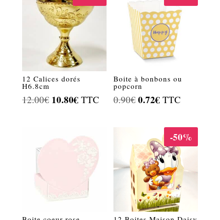
12 Calices dorés
Boite à bonbons ou
H6.8cm
popcorn
Le
10.80
€
Le
Le
0.72
€
Le
12.00
€
TTC
0.90
€
TTC
prix
prix
prix
prix
initial
actuel
initial
actuel
-50%
était :
est :
était :
est :
12.00€.
10.80€.
0.90€.
0.72€.
Boite coeur rose
12 Boites Maison Daisy