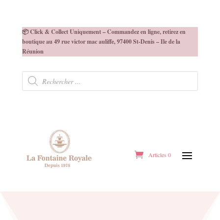
📦 Click & Collect Uniquement – Commandez en ligne, retirez en
boutique au 49 rue victor mac auliffe, 97400 St-Denis – Ile de la
Réunion
Recherche
de
produits
Articles 0