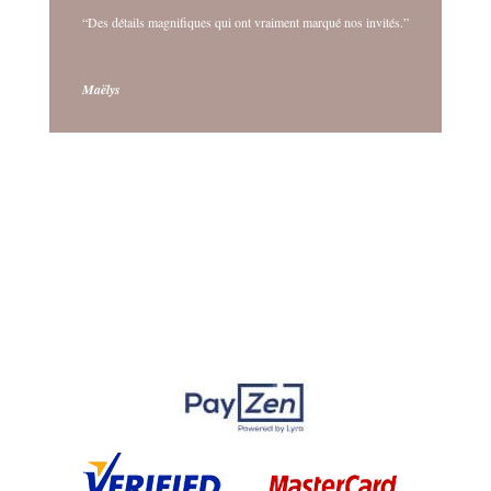
“Des détails magnifiques qui ont vraiment marqué nos invités.”
Maëlys