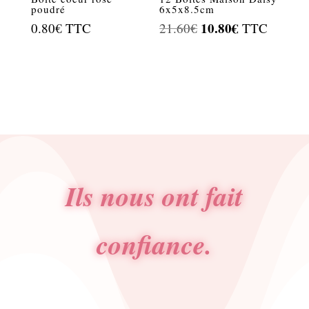
poudré
6x5x8.5cm
Le
10.80
€
Le
0.80
€
TTC
21.60
€
TTC
prix
prix
initial
actuel
était :
est :
21.60€.
10.80€.
Ils nous ont fait
confiance.