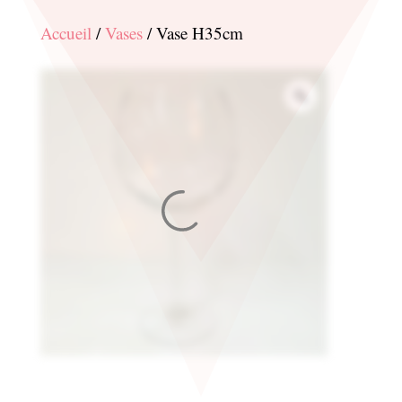
Accueil
/
Vases
/ Vase H35cm