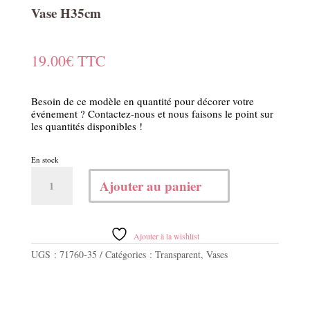
Vase H35cm
19.00
€
TTC
Besoin de ce modèle en quantité pour décorer votre
événement ? Contactez-nous et nous faisons le point sur
les quantités disponibles !
En stock
quantité
Ajouter au panier
de
Vase
H35cm
Ajouter à la wishlist
UGS :
71760-35
Catégories :
Transparent
,
Vases