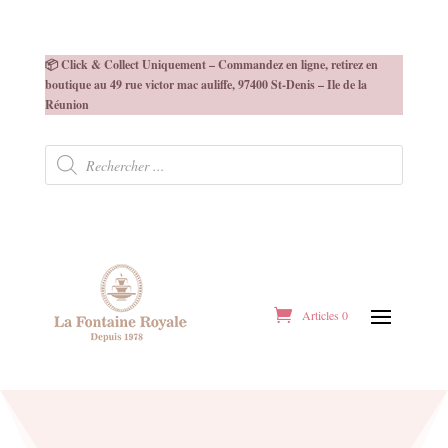
📦 Click & Collect Uniquement – Commandez en ligne, retirez en
boutique au 49 rue victor mac auliffe, 97400 St-Denis – Ile de la
Réunion
Recherche
de
produits
Articles 0