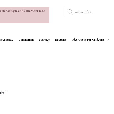
Recherche
z en boutique au 49 rue victor mac
de
produits
ins cadeaux
Communion
Mariage
Baptême
Décorations par Catégorie
ale”