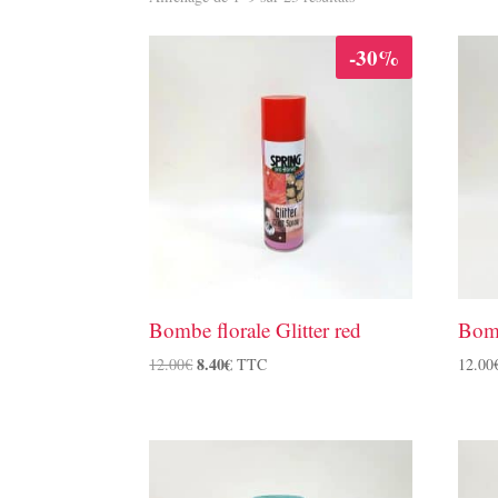
-30%
Bombe florale Glitter red
Bomb
Le
8.40
€
Le
12.00
€
TTC
12.00
prix
prix
initial
actuel
était :
est :
12.00€.
8.40€.