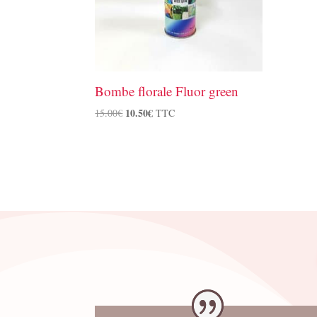
Bombe florale Fluor green
Le
10.50
€
Le
15.00
€
TTC
prix
prix
initial
actuel
était :
est :
15.00€.
10.50€.