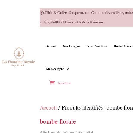
📦 Click & Collect Uniquement – Commandez en ligne, retire
auliffe, 97400 St-Denis – Ile de la Réunion
Accueil
Nos Dragées
Nos Créations
Boites & écr
Mon compte
Articles 0
Accueil
/ Produits identifiés “bombe flor
bombe florale
Affichage de 1–9 sur 23 résultats