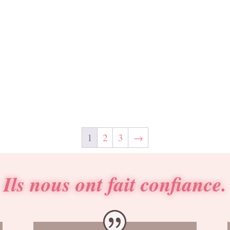
1
2
3
→
Ils nous ont fait confiance.