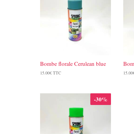
Bombe florale Cerulean blue
Bomb
15.00
€
TTC
15.00
-30%