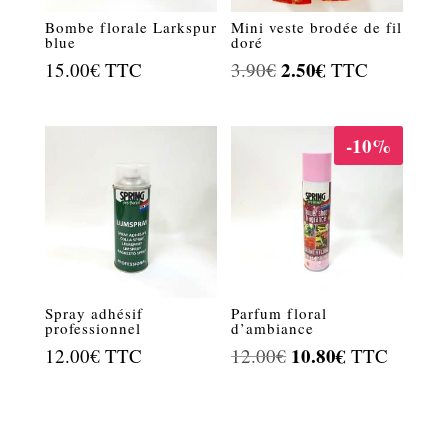
Bombe florale Larkspur
Mini veste brodée de fil
blue
doré
Le
2.50
€
Le
15.00
€
TTC
3.90
€
TTC
prix
prix
initial
actuel
-10%
était :
est :
3.90€.
2.50€.
Spray adhésif
Parfum floral
professionnel
d’ambiance
Le
10.80
€
Le
12.00
€
TTC
12.00
€
TTC
prix
prix
initial
actuel
était :
est :