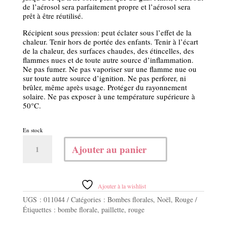
de l’aérosol sera parfaitement propre et l’aérosol sera
prêt à être réutilisé.
Récipient sous pression: peut éclater sous l’effet de la
chaleur. Tenir hors de portée des enfants. Tenir à l’écart
de la chaleur, des surfaces chaudes, des étincelles, des
flammes nues et de toute autre source d’inflammation.
Ne pas fumer. Ne pas vaporiser sur une flamme nue ou
sur toute autre source d’ignition. Ne pas perforer, ni
brûler, même après usage. Protéger du rayonnement
solaire. Ne pas exposer à une température supérieure à
50°C.
En stock
quantité
Ajouter au panier
de
Bombe
florale
Glitter
Ajouter à la wishlist
red
UGS :
011044
Catégories :
Bombes florales
,
Noël
,
Rouge
Étiquettes :
bombe florale
,
paillette
,
rouge