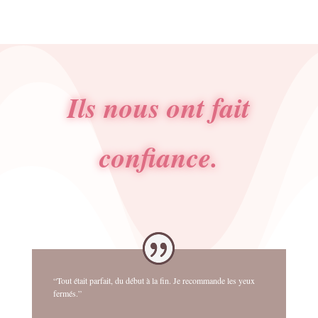
12.00€.
10.80€.
Ils nous ont fait
confiance.
“Tout était parfait, du début à la fin. Je recommande les yeux
fermés.”