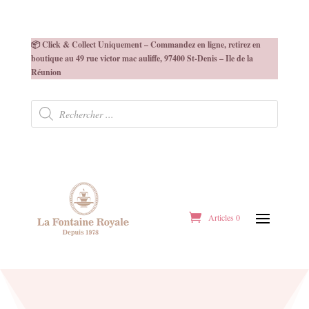
📦 Click & Collect Uniquement – Commandez en ligne, retirez en
boutique au 49 rue victor mac auliffe, 97400 St-Denis – Ile de la
Réunion
Recherche
de
produits
Articles 0