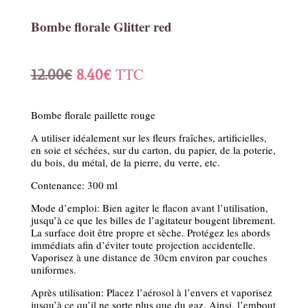
Bombe florale Glitter red
Le
Le
TTC
12.00
€
8.40
€
prix
prix
Bombe florale paillette rouge
initial
actuel
A utiliser idéalement sur les fleurs fraîches, artificielles,
en soie et séchées, sur du carton, du papier, de la poterie,
était :
est :
du bois, du métal, de la pierre, du verre, etc.
12.00€.
8.40€.
Contenance: 300 ml
Mode d’emploi: Bien agiter le flacon avant l’utilisation,
jusqu’à ce que les billes de l’agitateur bougent librement.
La surface doit être propre et sèche. Protégez les abords
immédiats afin d’éviter toute projection accidentelle.
Vaporisez à une distance de 30cm environ par couches
uniformes.
Après utilisation: Placez l’aérosol à l’envers et vaporisez
jusqu’à ce qu’il ne sorte plus que du gaz. Ainsi, l’embout