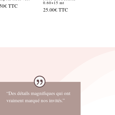
0.60×15 mt
50
€
TTC
25.00
€
TTC
“Des détails magnifiques qui ont
vraiment marqué nos invités.”