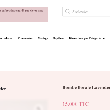
Recherche
z en boutique au 49 rue victor mac
de
produits
ins cadeaux
Communion
Mariage
Baptême
Décorations par Catégorie
Bombe florale Lavende
der
15.00
€
TTC