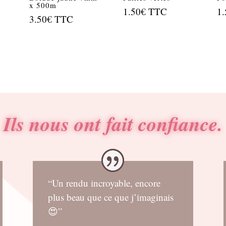
x 500m
1.50
€
TTC
1.
3.50
€
TTC
Ils nous ont fait confiance.
“Un rendu incroyable, encore
plus beau que ce que j’imaginais
😍”