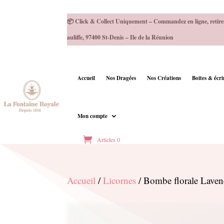
📦 Click & Collect Uniquement – Commandez en ligne, retire
auliffe, 97400 St-Denis – Ile de la Réunion
Accueil
Nos Dragées
Nos Créations
Boites & écr
Mon compte
Articles 0
Accueil
/
Licornes
/ Bombe florale Laven