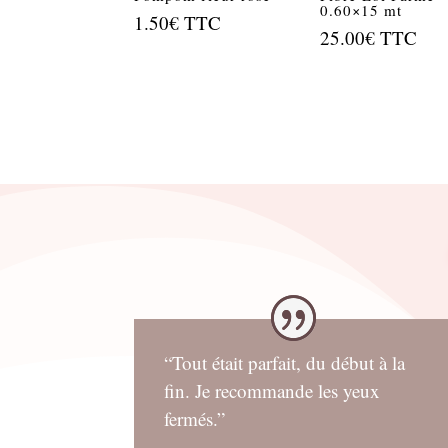
0.60×15 mt
1.50
€
TTC
25.00
€
TTC
“Tout était parfait, du début à la
fin. Je recommande les yeux
fermés.”