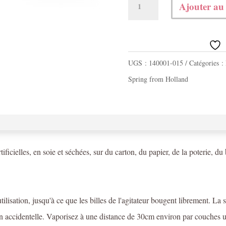
Ajouter au
de
Bombe
florale
UGS :
140001-015
Catégories :
Lavender
Spring from Holland
rtificielles, en soie et séchées, sur du carton, du papier, de la poterie, du 
ilisation, jusqu'à ce que les billes de l'agitateur bougent librement. La 
ion accidentelle. Vaporisez à une distance de 30cm environ par couches 