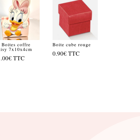
 Boites coffre
Boite cube rouge
isy 7x10x4cm
0.90
€
TTC
1.00
€
TTC