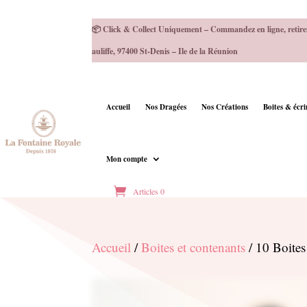
📦 Click & Collect Uniquement – Commandez en ligne, retire
auliffe, 97400 St-Denis – Ile de la Réunion
Accueil
Nos Dragées
Nos Créations
Boites & écr
Mon compte
Articles 0
Accueil
/
Boites et contenants
/ 10 Boite