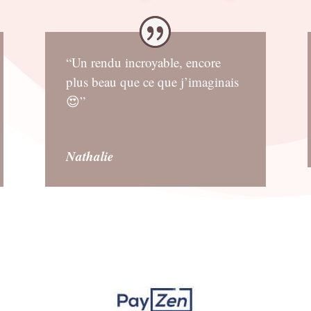
“Un rendu incroyable, encore
plus beau que ce que j’imaginais
😍”
Nathalie