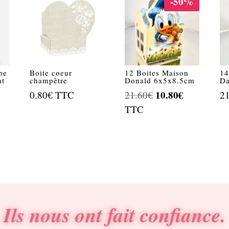
-50%
pe
Boite coeur
12 Boites Maison
14
at
champêtre
Donald 6x5x8.5cm
Da
Le
10.80
€
Le
0.80
€
TTC
21.60
€
2
prix
prix
TTC
initial
actuel
était :
est :
21.60€.
10.80€.
Ils nous ont fait confiance.