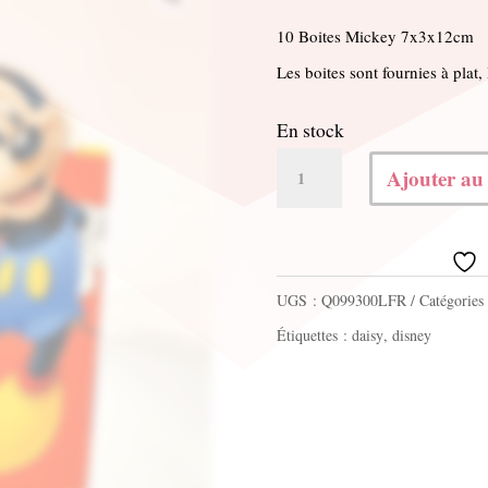
10 Boites Mickey 7x3x12cm
Les boites sont fournies à plat,
En stock
quantité
Ajouter au
de
10
Boites
UGS :
Q099300LFR
Catégories
Mickey
Étiquettes :
daisy
,
disney
7x3x12cm