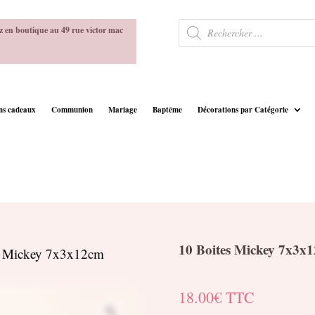
Recherche
z en boutique au 49 rue victor mac
de
produits
ins cadeaux
Communion
Mariage
Baptême
Décorations par Catégorie
10 Boites Mickey 7x3x
s Mickey 7x3x12cm
18.00
€
TTC