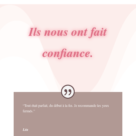
Ils nous ont fait
confiance.
“Tout était parfait, du début à la fin. Je recommande les yeux
fermés.”
Léa