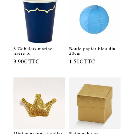
8 Gobelets marine
Boule papier bleu dia.
liseré or
20cm
3.90
€
TTC
1.50
€
TTC
Mini couronne à coller
Boite cube or