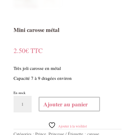
Mini carosse métal
2.50
€
TTC
Très joli carosse en métal
Capacité 7 à 9 dragées environ
En stock
quantité
Ajouter au panier
de
Mini
carosse
métal
Ajouter à la wishlist
Catégories :
Prince
,
Princesse
Étiquette :
carosse