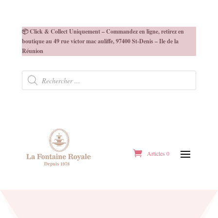
📦 Click & Collect Uniquement – Commandez en ligne, retirez en
boutique au 49 rue victor mac auliffe, 97400 St-Denis – Ile de la
Réunion
Recherche
de
produits
Articles 0