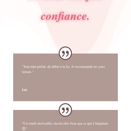
confiance.
“Tout était parfait, du début à la fin. Je recommande les yeux
fermés.”
Léa
“Un rendu incroyable, encore plus beau que ce que j’imaginais
😍”