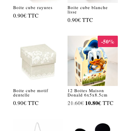
Boite cube rayures
Boite cube blanche
lisse
0.90
€
TTC
0.90
€
TTC
-50%
Boite cube motif
12 Boites Maison
dentelle
Donald 6x5x8.5cm
Le
10.80
€
Le
0.90
€
TTC
21.60
€
TTC
prix
prix
initial
actuel
était :
est :