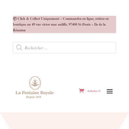
📦 Click & Collect Uniquement – Commandez en ligne, retirez en
boutique au 49 rue victor mac auliffe, 97400 St-Denis – Ile de la
Réunion
Recherche
de
produits
Articles 0