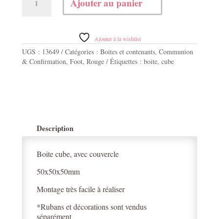
Ajouter au panier
de
Boite
cube
rouge
Ajouter à la wishlist
UGS :
13649
Catégories :
Boites et contenants
,
Communion
& Confirmation
,
Foot
,
Rouge
Étiquettes :
boite
,
cube
Description
Boite cube, avec couvercle
50x50x50mm
Montage très facile à réaliser
*Rubans et décorations sont vendus
séparément