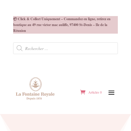
📦 Click & Collect Uniquement – Commandez en ligne, retirez en
boutique au 49 rue victor mac auliffe, 97400 St-Denis – Ile de la
Réunion
Recherche
de
produits
Articles 0