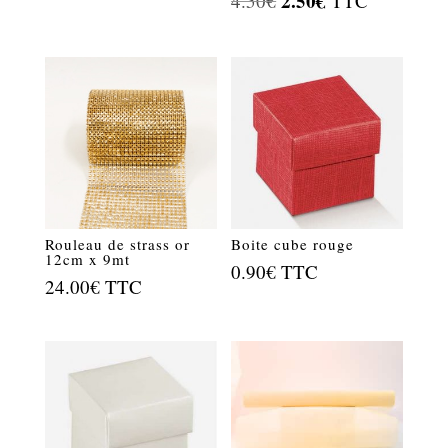
2.50
€
4.50
€
TTC
prix
prix
initial
actuel
était :
est :
4.50€.
2.50€.
Rouleau de strass or
Boite cube rouge
12cm x 9mt
0.90
€
TTC
24.00
€
TTC