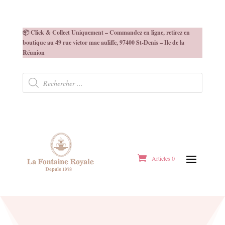
📦 Click & Collect Uniquement – Commandez en ligne, retirez en
boutique au 49 rue victor mac auliffe, 97400 St-Denis – Ile de la
Réunion
Recherche
de
produits
Articles 0