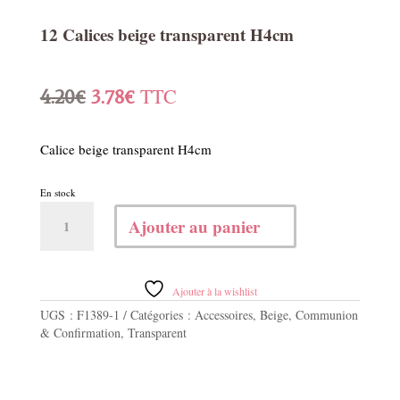
12 Calices beige transparent H4cm
Le
Le
TTC
4.20
€
3.78
€
prix
prix
Calice beige transparent H4cm
initial
actuel
En stock
était :
est :
quantité
Ajouter au panier
de
4.20€.
3.78€.
12
Calices
beige
Ajouter à la wishlist
transparent
UGS :
F1389-1
Catégories :
Accessoires
,
Beige
,
Communion
H4cm
& Confirmation
,
Transparent