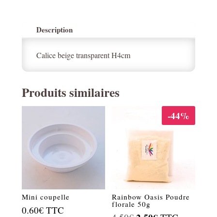
Description
Calice beige transparent H4cm
Produits similaires
-44%
Mini coupelle
Rainbow Oasis Poudre
florale 50g
0.60
€
TTC
Le
Le