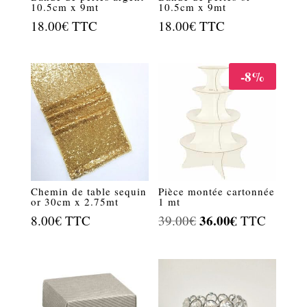
10.5cm x 9mt
10.5cm x 9mt
18.00
€
TTC
18.00
€
TTC
-8%
Chemin de table sequin
Pièce montée cartonnée
or 30cm x 2.75mt
1 mt
Le
36.00
€
Le
8.00
€
TTC
39.00
€
TTC
prix
prix
initial
actuel
était :
est :
39.00€.
36.00€.