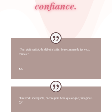
confiance.
“Tout était parfait, du début à la fin. Je recommande les yeux
fermés.”
Léa
“Un rendu incroyable, encore plus beau que ce que j’imaginais
😍”