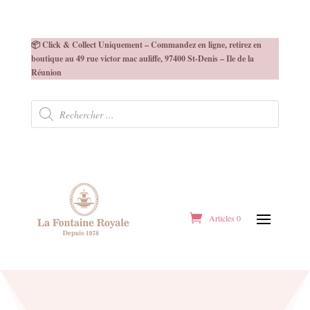
📦 Click & Collect Uniquement – Commandez en ligne, retirez en
boutique au 49 rue victor mac auliffe, 97400 St-Denis – Ile de la
Réunion
Recherche
de
produits
Articles 0