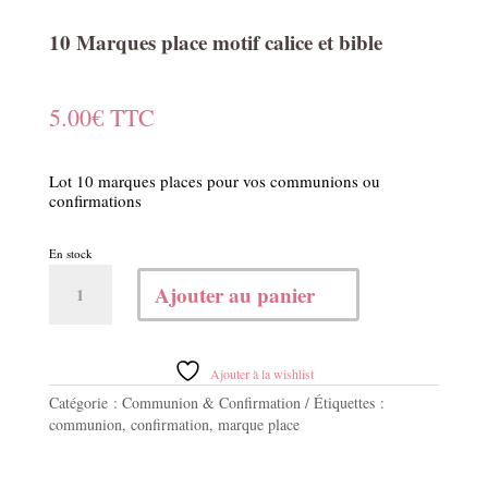
10 Marques place motif calice et bible
5.00
€
TTC
Lot 10 marques places pour vos communions ou
confirmations
En stock
quantité
Ajouter au panier
de
10
Marques
place
Ajouter à la wishlist
motif
Catégorie :
Communion & Confirmation
Étiquettes :
calice
communion
,
confirmation
,
marque place
et
bible