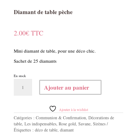
Diamant de table pèche
2.00
€
TTC
Mini diamant de table, pour une déco chic.
Sachet de 25 diamants
En stock
quantité
Ajouter au panier
de
Diamant
de
table
Ajouter à la wishlist
pèche
Catégories :
Communion & Confirmation
,
Décorations de
table
,
Les indispensables
,
Rose gold
,
Savane
,
Sirènes
Étiquettes :
déco de table
,
diamant