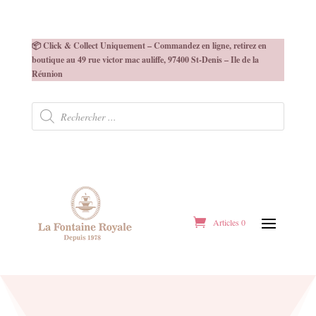
📦 Click & Collect Uniquement – Commandez en ligne, retirez en
boutique au 49 rue victor mac auliffe, 97400 St-Denis – Ile de la
Réunion
Recherche
de
produits
Articles 0