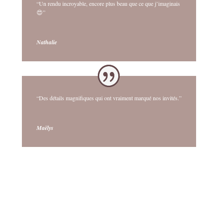
“Un rendu incroyable, encore plus beau que ce que j’imaginais
😍”
Nathalie
“Des détails magnifiques qui ont vraiment marqué nos invités.”
Maëlys