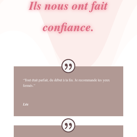
Ils nous ont fait
confiance.
“Tout était parfait, du début à la fin. Je recommande les yeux
fermés.”
Léa