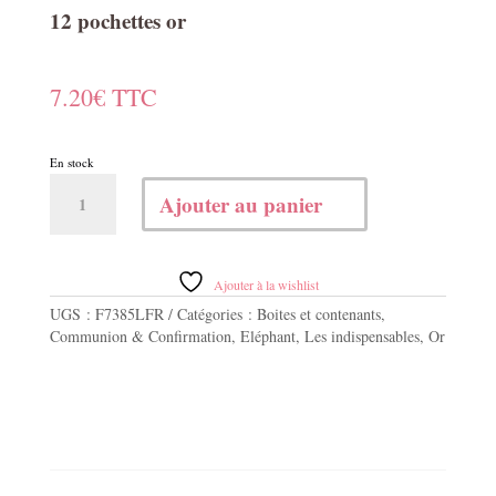
12 pochettes or
7.20
€
TTC
En stock
quantité
Ajouter au panier
de
12
pochettes
or
Ajouter à la wishlist
UGS :
F7385LFR
Catégories :
Boites et contenants
,
Communion & Confirmation
,
Eléphant
,
Les indispensables
,
Or