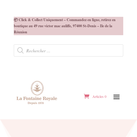
📦 Click & Collect Uniquement – Commandez en ligne, retirez en
boutique au 49 rue victor mac auliffe, 97400 St-Denis – Ile de la
Réunion
Recherche
de
produits
Articles 0