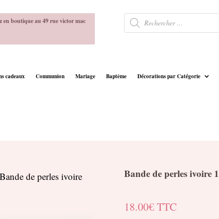
Recherche
z en boutique au 49 rue victor mac
de
produits
ins cadeaux
Communion
Mariage
Baptême
Décorations par Catégorie
Bande de perles ivoire 
Bande de perles ivoire
18.00
€
TTC