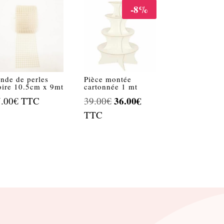
-8%
nde de perles
Pièce montée
oire 10.5cm x 9mt
cartonnée 1 mt
Le
36.00
€
Le
7.00
€
TTC
39.00
€
prix
prix
TTC
initial
actuel
était :
est :
39.00€.
36.00€.