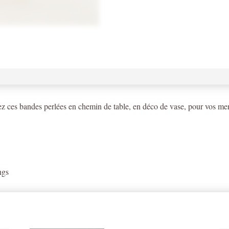
9mt
lisez ces bandes perlées en chemin de table, en déco de vase, pour vos me
ngs