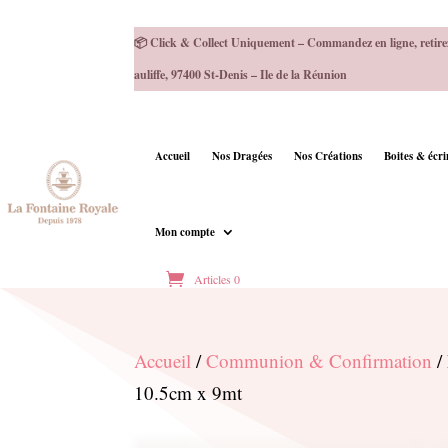
📦 Click & Collect Uniquement – Commandez en ligne, retire
auliffe, 97400 St-Denis – Ile de la Réunion
Accueil
Nos Dragées
Nos Créations
Boites & écr
Mon compte
Articles 0
Accueil
/
Communion & Confirmation
/ 
10.5cm x 9mt