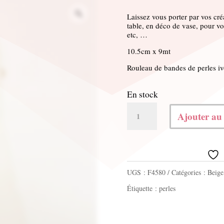
Laissez vous porter par vos cré
table, en déco de vase, pour vo
etc, …
10.5cm x 9mt
Rouleau de bandes de perles iv
En stock
quantité
Ajouter au
de
Bande
de
UGS :
F4580
Catégories :
Beige
perles
Étiquette :
perles
ivoire
10.5cm
x