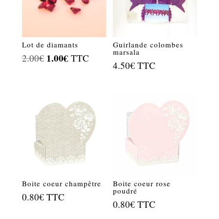
Lot de diamants
Guirlande colombes
marsala
Le
1.00
€
Le
2.00
€
TTC
4.50
€
TTC
prix
prix
initial
actuel
était :
est :
2.00€.
1.00€.
Boite coeur champêtre
Boite coeur rose
poudré
0.80
€
TTC
0.80
€
TTC