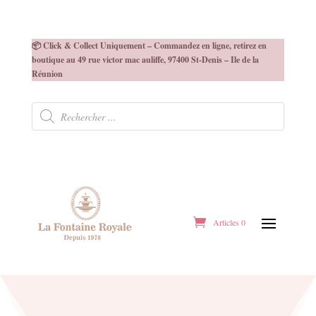
📦 Click & Collect Uniquement – Commandez en ligne, retirez en
boutique au 49 rue victor mac auliffe, 97400 St-Denis – Ile de la
Réunion
Recherche
de
produits
Articles 0