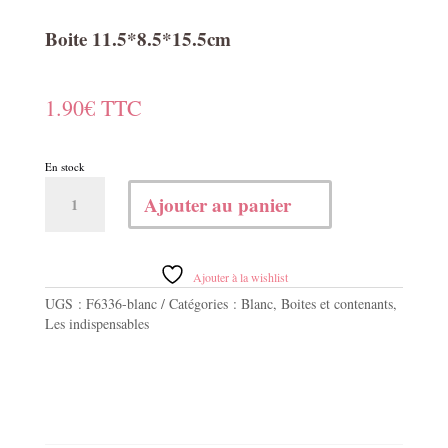
Boite 11.5*8.5*15.5cm
1.90
€
TTC
En stock
quantité
Ajouter au panier
de
Boite
11.5*8.5*15.5cm
Ajouter à la wishlist
UGS :
F6336-blanc
Catégories :
Blanc
,
Boites et contenants
,
Les indispensables