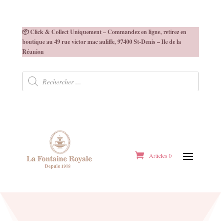
📦 Click & Collect Uniquement – Commandez en ligne, retirez en
boutique au 49 rue victor mac auliffe, 97400 St-Denis – Ile de la
Réunion
Recherche
de
produits
Articles 0