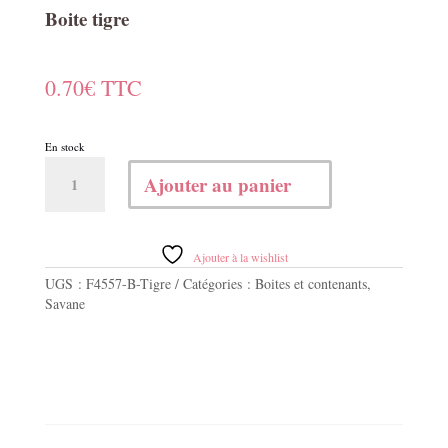
Boite tigre
0.70
€
TTC
En stock
quantité
Ajouter au panier
de
Boite
tigre
Ajouter à la wishlist
UGS :
F4557-B-Tigre
Catégories :
Boites et contenants
,
Savane