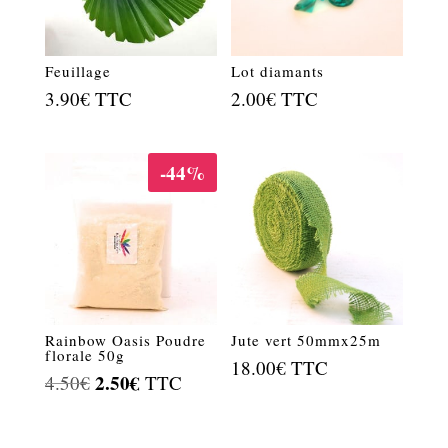
Feuillage
Lot diamants
3.90
€
TTC
2.00
€
TTC
-44%
Rainbow Oasis Poudre
Jute vert 50mmx25m
florale 50g
18.00
€
TTC
Le
2.50
€
Le
4.50
€
TTC
prix
prix
initial
actuel