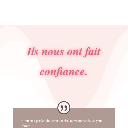
était :
est :
4.50€.
2.50€.
Ils nous ont fait
confiance.
“Tout était parfait, du début à la fin. Je recommande les yeux
fermés.”