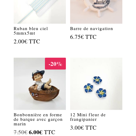
Ruban bleu ciel
Barre de navigation
5mmx5mt
6.75
€
TTC
2.00
€
TTC
-20%
Bonbonnière en forme
12 Mini fleur de
de barque avec garçon
frangipanier
marin
3.00
€
TTC
Le
6.00
€
Le
7.50
€
TTC