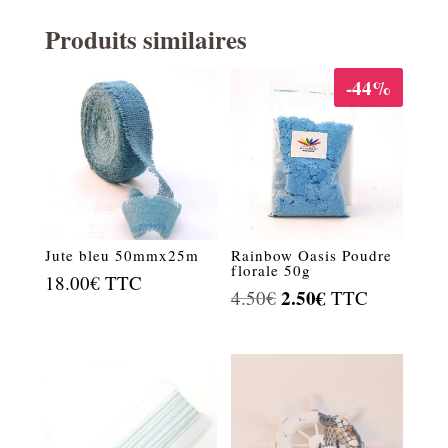
Produits similaires
-44%
Jute bleu 50mmx25m
Rainbow Oasis Poudre
florale 50g
18.00
€
TTC
Le
2.50
€
Le
4.50
€
TTC
prix
prix
initial
actuel
était :
est :
4.50€.
2.50€.