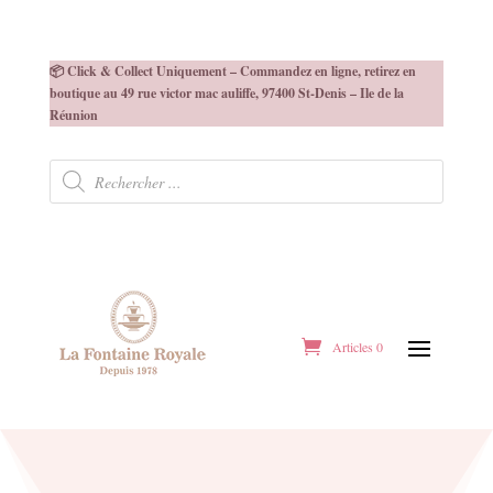
📦 Click & Collect Uniquement – Commandez en ligne, retirez en
boutique au 49 rue victor mac auliffe, 97400 St-Denis – Ile de la
Réunion
Recherche
de
produits
Articles 0