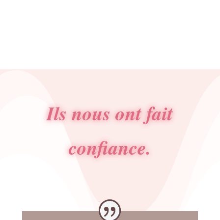
prix
prix
initial
actuel
était :
est :
7.50€.
6.00€.
Ils nous ont fait
confiance.