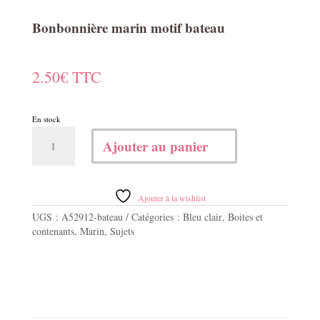
Bonbonnière marin motif bateau
2.50
€
TTC
En stock
quantité
Ajouter au panier
de
Bonbonnière
marin
motif
Ajouter à la wishlist
bateau
UGS :
A52912-bateau
Catégories :
Bleu clair
,
Boites et
contenants
,
Marin
,
Sujets