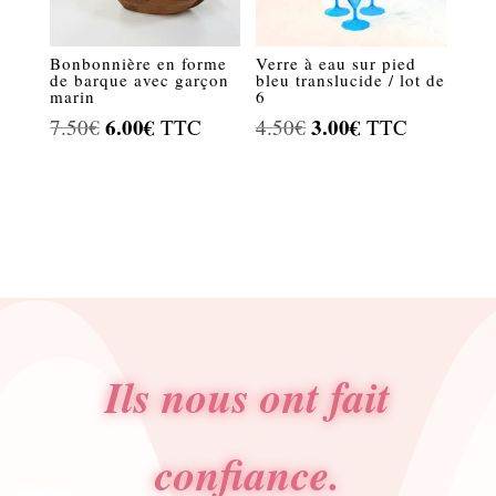
Bonbonnière en forme
Verre à eau sur pied
de barque avec garçon
bleu translucide / lot de
marin
6
Le
6.00
€
Le
Le
3.00
€
Le
7.50
€
TTC
4.50
€
TTC
prix
prix
prix
prix
initial
actuel
initial
actuel
était :
est :
était :
est :
7.50€.
6.00€.
4.50€.
3.00€.
Ils nous ont fait
confiance.