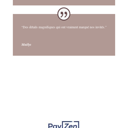
“Des détails magnifiques qui ont vraiment marqué nos invités.”
Maëlys