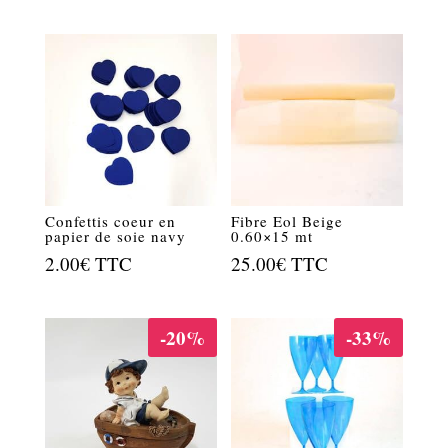
Confettis coeur en
Fibre Eol Beige
papier de soie navy
0.60×15 mt
2.00
€
TTC
25.00
€
TTC
-20%
-33%