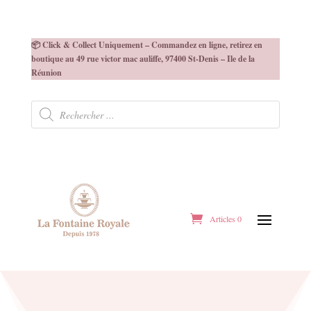
📦 Click & Collect Uniquement – Commandez en ligne, retirez en
boutique au 49 rue victor mac auliffe, 97400 St-Denis – Ile de la
Réunion
Recherche
de
produits
Articles 0