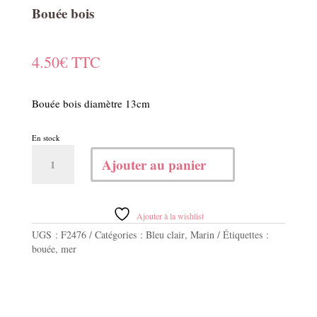
Bouée bois
4.50
€
TTC
Bouée bois diamètre 13cm
En stock
quantité
Ajouter au panier
de
Bouée
bois
Ajouter à la wishlist
UGS :
F2476
Catégories :
Bleu clair
,
Marin
Étiquettes :
bouée
,
mer