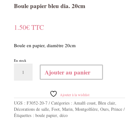
Boule papier bleu dia. 20cm
1.50
€
TTC
Boule en papier, diamètre 20cm
En stock
quantité
Ajouter au panier
de
Boule
papier
bleu
Ajouter à la wishlist
dia.
UGS :
F3052-20-7
Catégories :
Amalfi coast
,
Bleu clair
,
20cm
Décorations de salle
,
Foot
,
Marin
,
Montgolfière
,
Ours
,
Prince
Étiquettes :
boule papier
,
déco