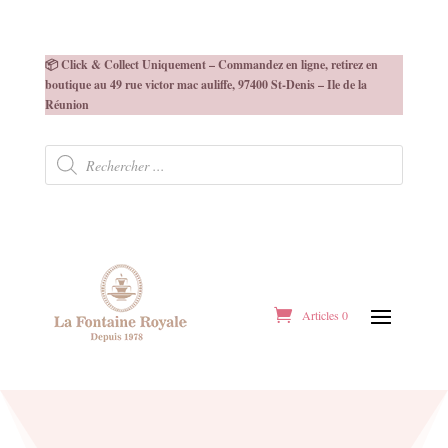
📦 Click & Collect Uniquement – Commandez en ligne, retirez en
boutique au 49 rue victor mac auliffe, 97400 St-Denis – Ile de la
Réunion
Recherche
de
produits
Articles 0