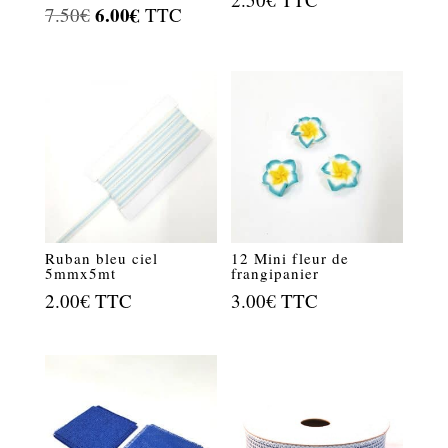
Le
6.00
€
Le
7.50
€
TTC
prix
prix
initial
actuel
était :
est :
7.50€.
6.00€.
Ruban bleu ciel
12 Mini fleur de
5mmx5mt
frangipanier
2.00
€
TTC
3.00
€
TTC