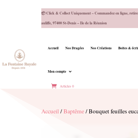
📦 Click & Collect Uniquement – Commandez en ligne, retire
auliffe, 97400 St-Denis – Ile de la Réunion
Accueil
Nos Dragées
Nos Créations
Boites & écr
Mon compte
Articles 0
Accueil
/
Baptême
/ Bouquet feuilles euc