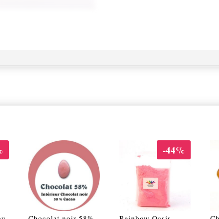
%
-44%
ou
Chocolat noir 58%
Rainbow Oasis
C