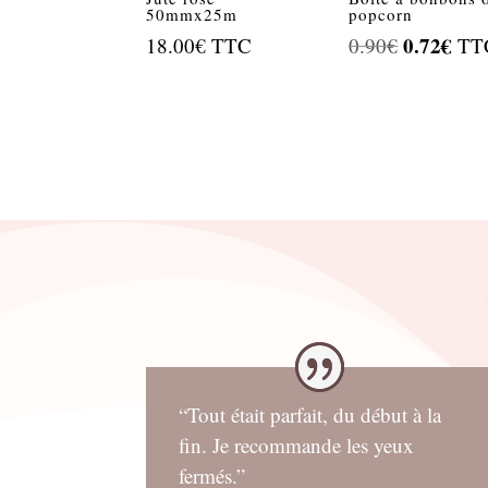
50mmx25m
popcorn
Le
0.72
€
Le
18.00
€
TTC
0.90
€
TT
prix
prix
initial
actu
était :
est :
0.90€.
0.72
“Tout était parfait, du début à la
fin. Je recommande les yeux
fermés.”