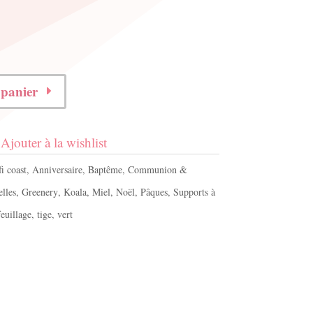
 panier
Ajouter à la wishlist
i coast
,
Anniversaire
,
Baptême
,
Communion &
elles
,
Greenery
,
Koala
,
Miel
,
Noël
,
Pâques
,
Supports à
feuillage
,
tige
,
vert