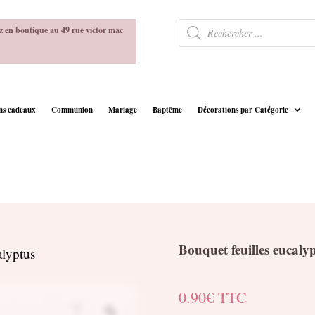
Recherche
z en boutique au 49 rue victor mac
de
produits
ins cadeaux
Communion
Mariage
Baptême
Décorations par Catégorie
Bouquet feuilles eucaly
alyptus
0.90
€
TTC