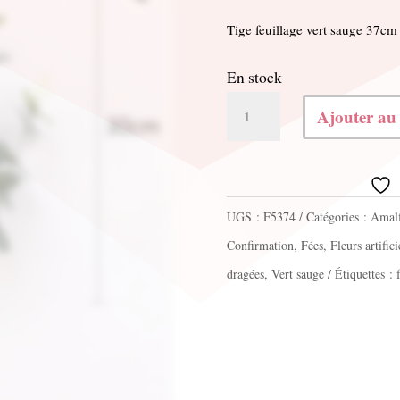
Tige feuillage vert sauge 37cm
En stock
quantité
Ajouter au
de
Bouquet
feuilles
UGS :
F5374
Catégories :
Amalf
eucalyptus
Confirmation
,
Fées
,
Fleurs artifici
dragées
,
Vert sauge
Étiquettes :