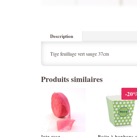
Description
Tige feuillage vert sauge 37cm
Produits similaires
-20
Jute rose
Boite à bonbons 