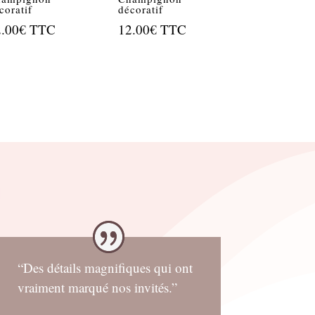
coratif
décoratif
2.00
€
TTC
12.00
€
TTC
“Des détails magnifiques qui ont
vraiment marqué nos invités.”