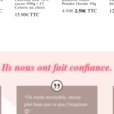
cacao 500g / 23
Poudre florale 50g
dé
Coloris au choix
Le
2.50
€
Le
C
4.50
€
TTC
1
15.90
€
TTC
prix
prix
el
initial
actuel
était :
est :
€.
4.50€.
2.50€.
Ils nous ont fait confiance.
“Un rendu incroyable, encore
plus beau que ce que j’imaginais
😍”