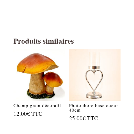
Christmas
Maison
à
Tiroirs
Blanc
et
Or
Produits similaires
32x36x5,5cm
Champignon décoratif
Photophore base coeur
40cm
12.00
€
TTC
25.00
€
TTC