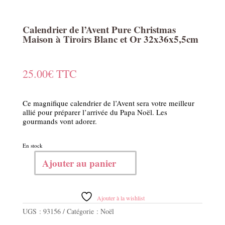
Calendrier de l’Avent Pure Christmas
Maison à Tiroirs Blanc et Or 32x36x5,5cm
25.00
€
TTC
Ce magnifique calendrier de l’Avent sera votre meilleur
allié pour préparer l’arrivée du Papa Noël. Les
gourmands vont adorer.
En stock
Ajouter au panier
quantité
de
Calendrier
de
Ajouter à la wishlist
l'Avent
UGS :
93156
Catégorie :
Noël
Pure