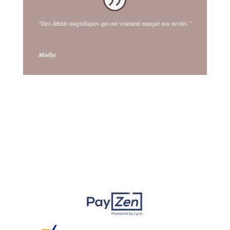
“Des détails magnifiques qui ont vraiment marqué nos invités.”
Maëlys