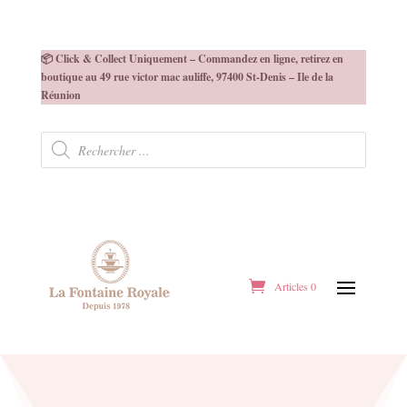
📦 Click & Collect Uniquement – Commandez en ligne, retirez en
boutique au 49 rue victor mac auliffe, 97400 St-Denis – Ile de la
Réunion
Recherche
de
produits
Articles 0