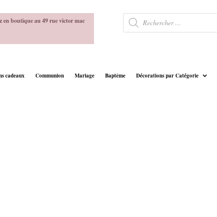
Recherche
z en boutique au 49 rue victor mac
de
produits
ins cadeaux
Communion
Mariage
Baptême
Décorations par Catégorie