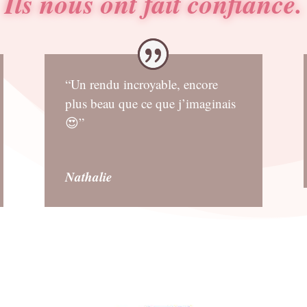
Ils nous ont fait confiance.
“Un rendu incroyable, encore
plus beau que ce que j’imaginais
😍”
Nathalie