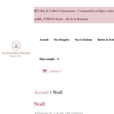
📦 Click & Collect Uniquement – Commandez en ligne, retire
auliffe, 97400 St-Denis – Ile de la Réunion
Accueil
Nos Dragées
Nos Créations
Boites & écr
Mon compte
Articles 0
Accueil
/ Noël
Noël
Affichage de 1–9 sur 168 résultats