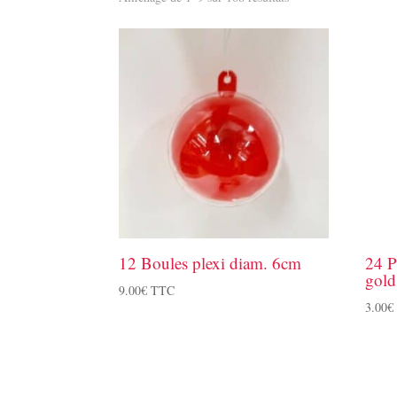
12 Boules plexi diam. 6cm
24 P
gol
9.00
€
TTC
3.00
€