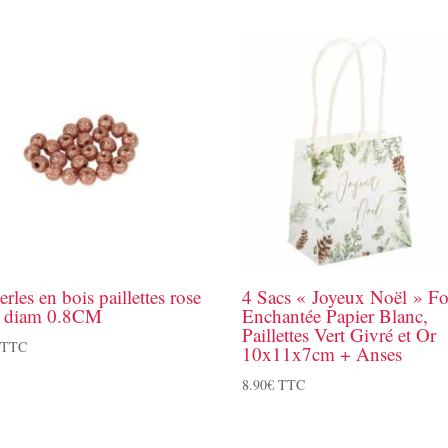
erles en bois paillettes rose
4 Sacs « Joyeux Noël » Fo
d diam 0.8CM
Enchantée Papier Blanc,
Paillettes Vert Givré et Or
TTC
10x11x7cm + Anses
8.90
€
TTC