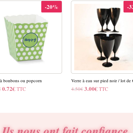
-20%
-
 à bonbons ou popcorn
Verre à eau sur pied noir / lot de 
0.72
€
3.00
€
Le
Le
Le
Le
€
TTC
4.50
€
TTC
prix
prix
prix
prix
initial
actuel
initial
actuel
était :
est :
était :
est :
0.90€.
0.72€.
4.50€.
3.00€.
Ils nous ont fait confiance.