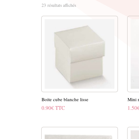
Trié
23 résultats affichés
par
popularité
Boite cube blanche lisse
Mini 
0.90
€
TTC
1.50