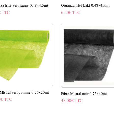
za irisé vert sauge 0.48×4.5mt
Organza irisé kaki 0.48×4.5mt
€
TTC
6.50
€
TTC
 Mistral vert pomme 0.75x20mt
Fibre Mistral noir 0.75x40mt
0
€
TTC
48.00
€
TTC