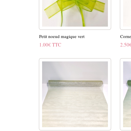
Petit noeud magique vert
Corne
1.00
€
TTC
2.50