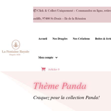
📦 Click & Collect Uniquement – Commandez en ligne, retire
auliffe, 97400 St-Denis – Ile de la Réunion
Accueil
Nos Dragées
Nos Créations
Boites & écr
Mon compte
Articles 0
Thème Panda
Craquez pour la collection Panda!