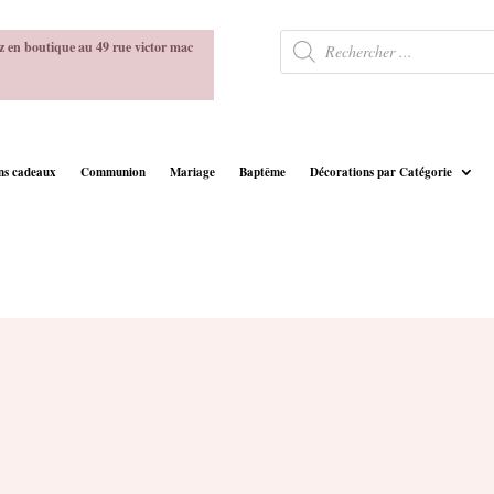
Recherche
z en boutique au 49 rue victor mac
de
produits
ins cadeaux
Communion
Mariage
Baptême
Décorations par Catégorie