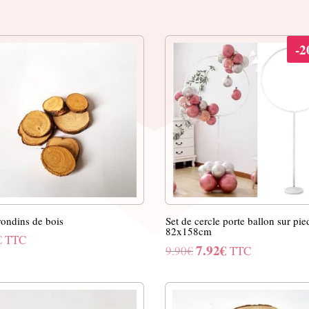
-
rondins de bois
Set de cercle porte ballon sur pie
82x158cm
€
TTC
7.92
€
Le
Le
9.90
€
TTC
prix
prix
initial
actuel
était :
est :