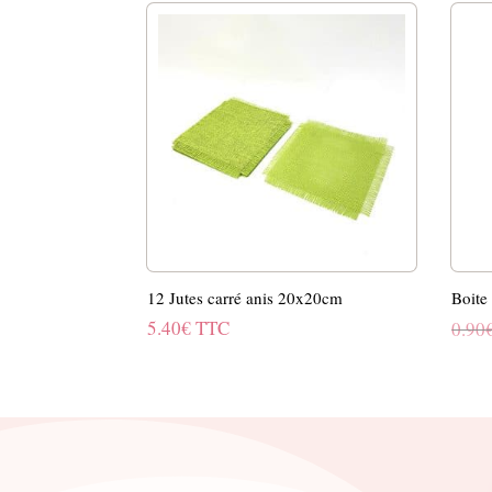
12 Jutes carré anis 20x20cm
Boite
5.40
€
TTC
0.90