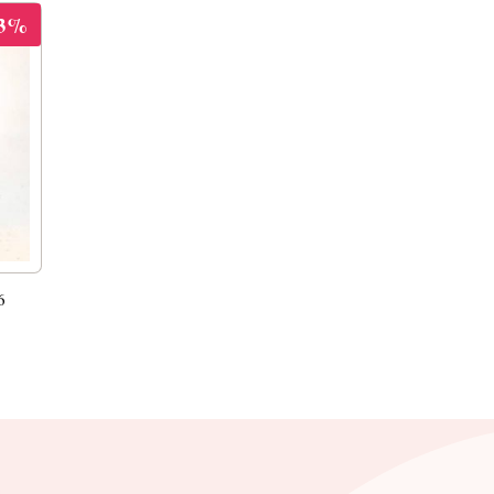
33%
6