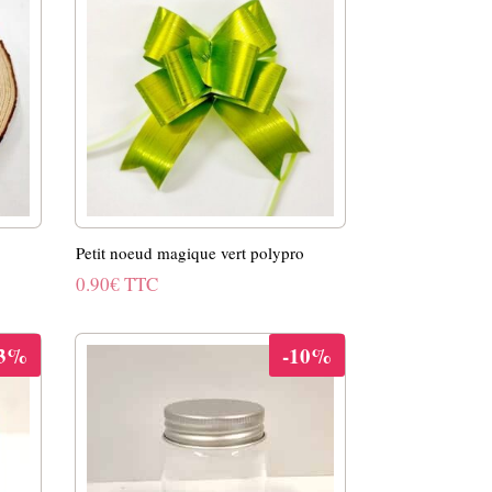
Petit noeud magique vert polypro
0.90
€
TTC
33%
-10%