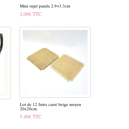
Mini sujet panda 2.9×3.3cm
2.00
€
TTC
Lot de 12 Jutes carré beige moyen
20x20cm
5.40
€
TTC