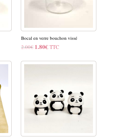
Bocal en verre bouchon vissé
1.80
€
Le
Le
2.00
€
TTC
prix
prix
initial
actuel
était :
est :
2.00€.
1.80€.