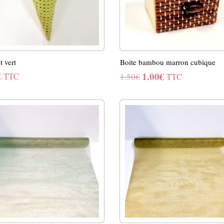
t vert
Boite bambou marron cubique
1.00
€
Le
Le
€
TTC
1.50
€
TTC
prix
prix
initial
actuel
était :
est :
1.50€.
1.00€.