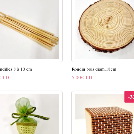
9.90€.
7.92€.
indilles 8 à 10 cm
Rondin bois diam.18cm
€
TTC
5.00
€
TTC
-