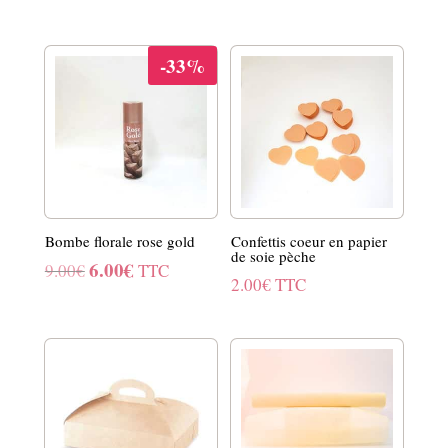
-33%
Bombe florale rose gold
Confettis coeur en papier
de soie pèche
6.00
€
Le
Le
9.00
€
TTC
2.00
€
TTC
prix
prix
initial
actuel
était :
est :
9.00€.
6.00€.