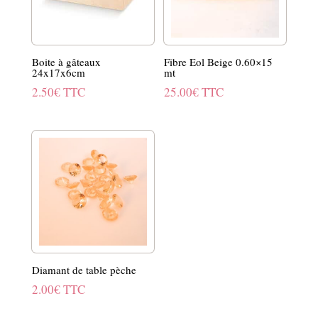
Boite à gâteaux
Fibre Eol Beige 0.60×15
24x17x6cm
mt
2.50
€
TTC
25.00
€
TTC
Diamant de table pèche
2.00
€
TTC