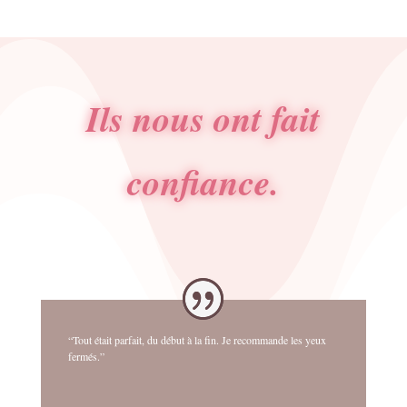
Ils nous ont fait
confiance.
“Tout était parfait, du début à la fin. Je recommande les yeux
fermés.”