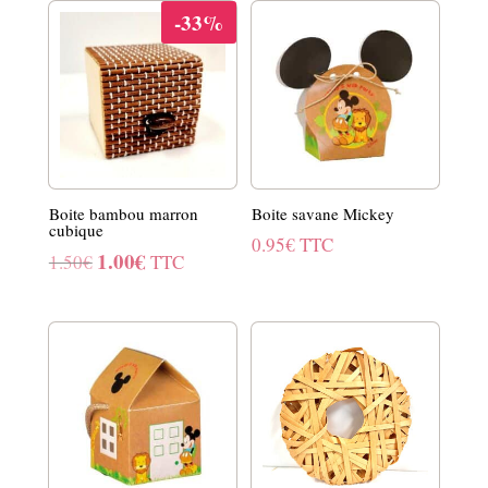
-33%
Boite bambou marron
Boite savane Mickey
cubique
0.95
€
TTC
1.00
€
Le
Le
1.50
€
TTC
prix
prix
initial
actuel
était :
est :
1.50€.
1.00€.