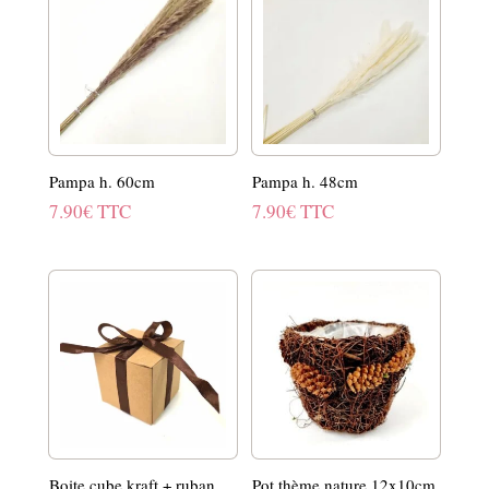
Pampa h. 60cm
Pampa h. 48cm
7.90
€
TTC
7.90
€
TTC
Boite cube kraft + ruban
Pot thème nature 12x10cm