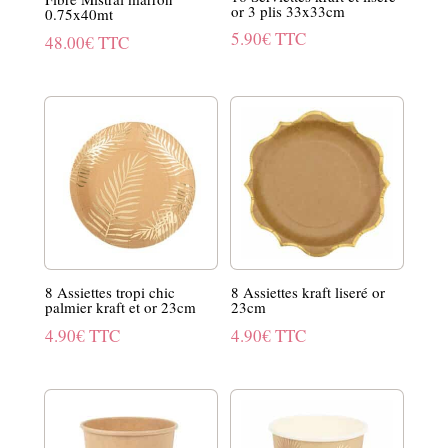
or 3 plis 33x33cm
0.75x40mt
5.90
€
TTC
48.00
€
TTC
8 Assiettes tropi chic
8 Assiettes kraft liseré or
palmier kraft et or 23cm
23cm
4.90
€
TTC
4.90
€
TTC