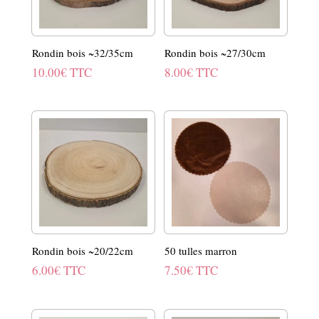
Rondin bois ~32/35cm
Rondin bois ~27/30cm
10.00
€
TTC
8.00
€
TTC
Rondin bois ~20/22cm
50 tulles marron
6.00
€
TTC
7.50
€
TTC