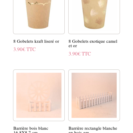
8 Gobelets kraft liseré or
8 Gobelets exotique camel
et or
3.90
€
TTC
3.90
€
TTC
Barrière bois blanc
Barrière rectangle blanche
16.8X8.7 cm
en bois gm