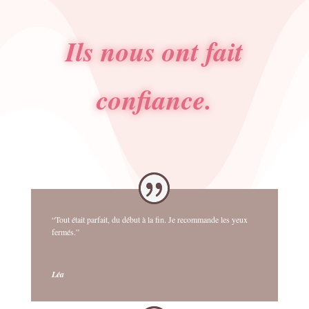
Ils nous ont fait
confiance.
“Tout était parfait, du début à la fin. Je recommande les yeux
fermés.”
Léa