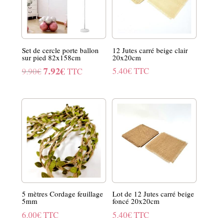
Set de cercle porte ballon
12 Jutes carré beige clair
sur pied 82x158cm
20x20cm
7.92
€
Le
Le
5.40
€
TTC
9.90
€
TTC
prix
prix
initial
actuel
était :
est :
9.90€.
7.92€.
5 mètres Cordage feuillage
Lot de 12 Jutes carré beige
5mm
foncé 20x20cm
6.00
€
TTC
5.40
€
TTC