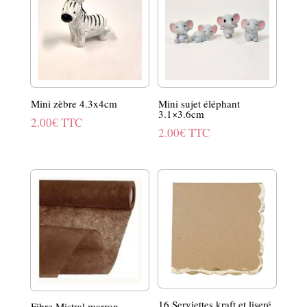
Mini zèbre 4.3x4cm
Mini sujet éléphant
3.1×3.6cm
2.00
€
TTC
2.00
€
TTC
16 Serviettes kraft et liseré
Fibre Mistral marron