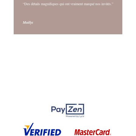
“Des détails magnifiques qui ont vraiment marqué nos invités.”
Maëlys