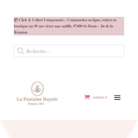
📦 Click & Collect Uniquement – Commandez en ligne, retirez en
boutique au 49 rue victor mac auliffe, 97400 St-Denis – Ile de la
Réunion
Recherche
de
produits
Articles 0