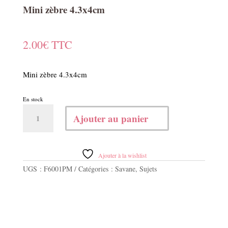
Mini zèbre 4.3x4cm
2.00
€
TTC
Mini zèbre 4.3x4cm
En stock
quantité
Ajouter au panier
de
Mini
zèbre
4.3x4cm
Ajouter à la wishlist
UGS :
F6001PM
Catégories :
Savane
,
Sujets