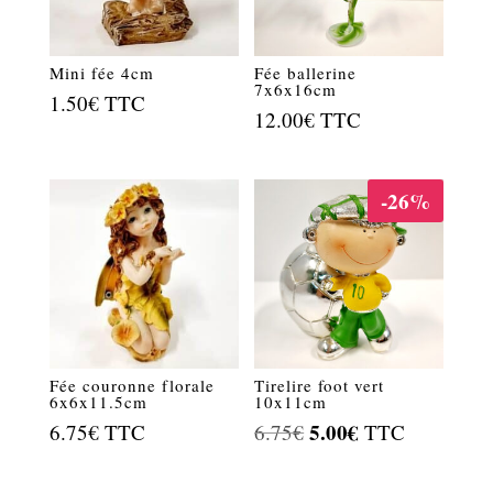
Mini fée 4cm
Fée ballerine
7x6x16cm
1.50
€
TTC
12.00
€
TTC
-26%
Fée couronne florale
Tirelire foot vert
6x6x11.5cm
10x11cm
Le
5.00
€
Le
6.75
€
TTC
6.75
€
TTC
prix
prix
initial
actuel