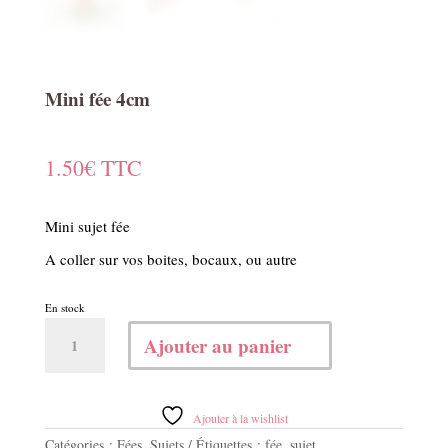
Mini fée 4cm
1.50
€
TTC
Mini sujet fée
A coller sur vos boites, bocaux, ou autre
En stock
quantité
Ajouter au panier
de
Mini
fée
4cm
Ajouter à la wishlist
Catégories :
Fées
,
Sujets
Étiquettes :
fée
,
sujet