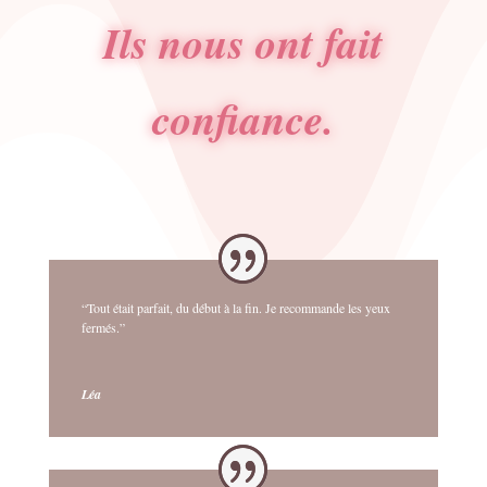
Ils nous ont fait
confiance.
“Tout était parfait, du début à la fin. Je recommande les yeux
fermés.”
Léa