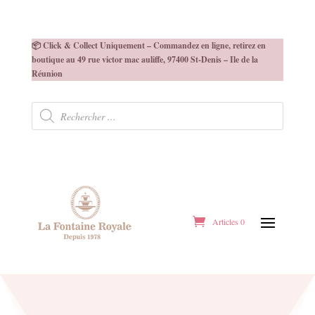
📦 Click & Collect Uniquement – Commandez en ligne, retirez en
boutique au 49 rue victor mac auliffe, 97400 St-Denis – Ile de la
Réunion
Recherche
de
produits
Articles 0