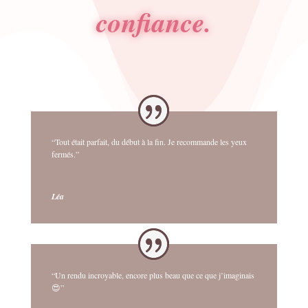
confiance.
“Tout était parfait, du début à la fin. Je recommande les yeux
fermés.”
Léa
“Un rendu incroyable, encore plus beau que ce que j’imaginais
😍”