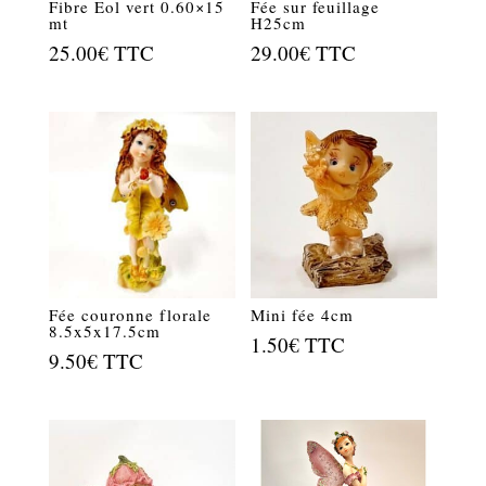
Fibre Eol vert 0.60×15
Fée sur feuillage
mt
H25cm
25.00
€
TTC
29.00
€
TTC
Fée couronne florale
Mini fée 4cm
8.5x5x17.5cm
1.50
€
TTC
9.50
€
TTC