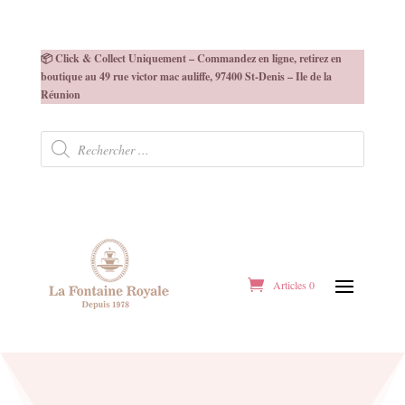
📦 Click & Collect Uniquement – Commandez en ligne, retirez en
boutique au 49 rue victor mac auliffe, 97400 St-Denis – Ile de la
Réunion
Recherche
de
produits
Articles 0