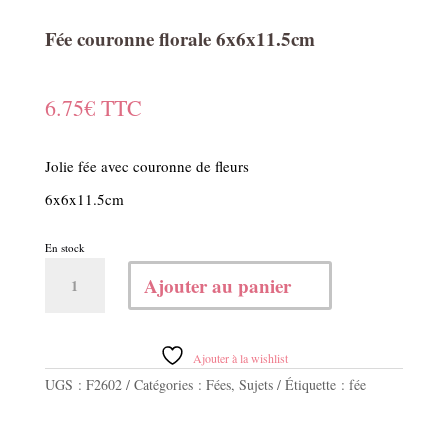
Fée couronne florale 6x6x11.5cm
6.75
€
TTC
Jolie fée avec couronne de fleurs
6x6x11.5cm
En stock
quantité
Ajouter au panier
de
Fée
couronne
florale
Ajouter à la wishlist
6x6x11.5cm
UGS :
F2602
Catégories :
Fées
,
Sujets
Étiquette :
fée