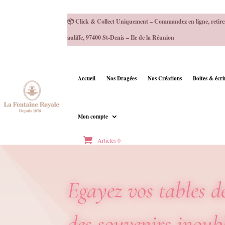
📦 Click & Collect Uniquement – Commandez en ligne, retire
auliffe, 97400 St-Denis – Ile de la Réunion
Accueil
Nos Dragées
Nos Créations
Boites & écr
Mon compte
Articles 0
Egayez vos tables de
des souvenirs inoub