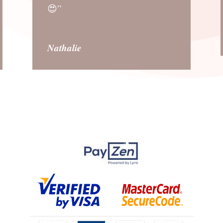
😍”
Nathalie