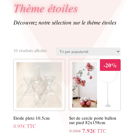
Thème étoiles
Découvrez notre sélection sur le thème étoiles
Trié
10 résultats affichés
par
popularité
-20%
Etoile plexi 10.5cm
Set de cercle porte ballon
sur pied 82x158cm
0.95
€
TTC
7.92
€
Le
Le
9.90
€
TTC