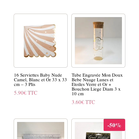
prix
prix
initial
actuel
était :
est :
9.90€.
7.92€.
16 Serviettes Baby Nude
Tube Engravée Mon Doux
Camel, Blanc et Or 33 x 33
Bebe Nuage Lunes et
cm – 3 Plis
Etoiles Verre et Or +
Bouchon Liege Diam 3 x
5.90
€
TTC
10 cm
3.60
€
TTC
-50%