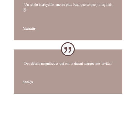
“Un rendu incroyable, encore plus beau que ce que j’imaginais
😍”
Nathalie
“Des détails magnifiques qui ont vraiment marqué nos invités.”
Maëlys