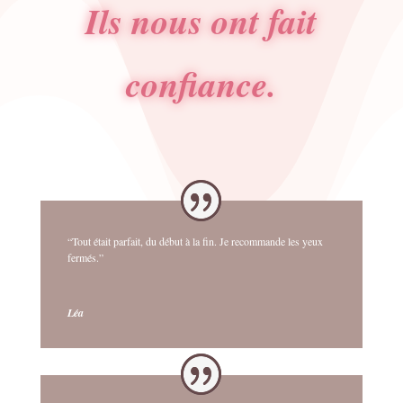
Ils nous ont fait
confiance.
“Tout était parfait, du début à la fin. Je recommande les yeux
fermés.”
Léa