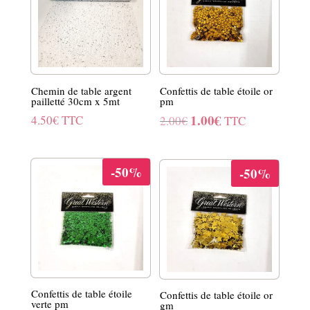
Chemin de table argent
Confettis de table étoile or
pailletté 30cm x 5mt
pm
1.00
€
Le
Le
4.50
€
TTC
2.00
€
TTC
prix
prix
initial
actuel
-50%
-50%
était :
est :
2.00€.
1.00€.
Confettis de table étoile
Confettis de table étoile or
verte pm
gm