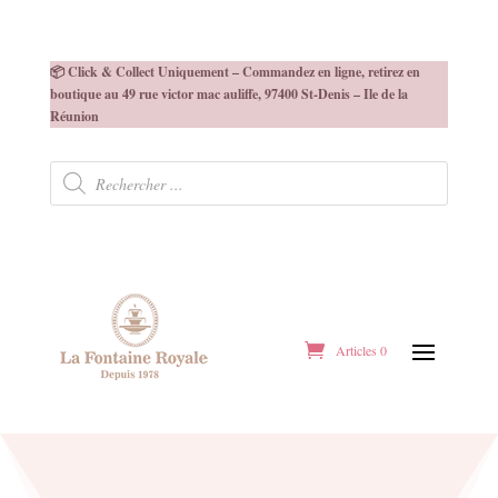
📦 Click & Collect Uniquement – Commandez en ligne, retirez en
boutique au 49 rue victor mac auliffe, 97400 St-Denis – Ile de la
Réunion
Recherche
de
produits
Articles 0