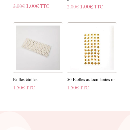
1.00
€
Le
Le
1.00
€
2.00
€
TTC
Le
Le
2.00
€
TTC
prix
prix
prix
prix
initial
actuel
initial
actuel
était :
est :
était :
est :
2.00€.
1.00€.
2.00€.
1.00€.
Pailles étoiles
50 Etoiles autocollantes or
1.50
€
TTC
1.50
€
TTC