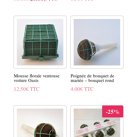
prix
prix
initial
actuel
était :
est :
30.00€.
20.00€.
Mousse florale ventouse
Poignée de bouquet de
voiture Oasis
mariée – bouquet rond
12.50
€
TTC
4.00
€
TTC
-25%