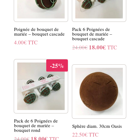
Poignée de bouquet de
Pack 6 Poignées de
mariée – bouquet cascade
bouquet de mariée –
bouquet cascade
4.00
€
TTC
18.00
€
Le
Le
24.00
€
TTC
prix
prix
initial
actuel
-25%
était :
est :
24.00€.
18.00€.
Pack de 6 Poignées de
bouquet de mariée –
Sphère diam. 30cm Oasis
bouquet rond
22.50
€
TTC
18.00
€
Le
Le
24.00
€
TTC