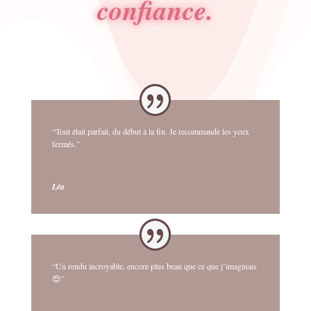
confiance.
“Tout était parfait, du début à la fin. Je recommande les yeux
fermés.”
Léa
“Un rendu incroyable, encore plus beau que ce que j’imaginais
😍”