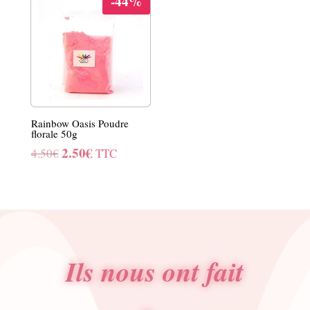
-44%
était :
est :
4.50€.
2.50€.
Rainbow Oasis Poudre
florale 50g
2.50
€
Le
Le
4.50
€
TTC
prix
prix
initial
actuel
était :
est :
4.50€.
2.50€.
Ils nous ont fait