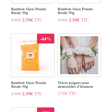
Rainbow Oasis Poudre
Rainbow Oasis Poudre
florale 50g
florale 50g
2.50
€
2.50
€
Le
Le
Le
Le
4.50
€
TTC
4.50
€
TTC
prix
prix
prix
prix
initial
actuel
initial
actuel
-44%
était :
est :
était :
est :
4.50€.
2.50€.
4.50€.
2.50€.
Rainbow Oasis Poudre
Velcro poignet pour
florale 50g
demoiselles d’honneur
2.50
€
Le
Le
2.50
€
TTC
4.50
€
TTC
prix
prix
initial
actuel