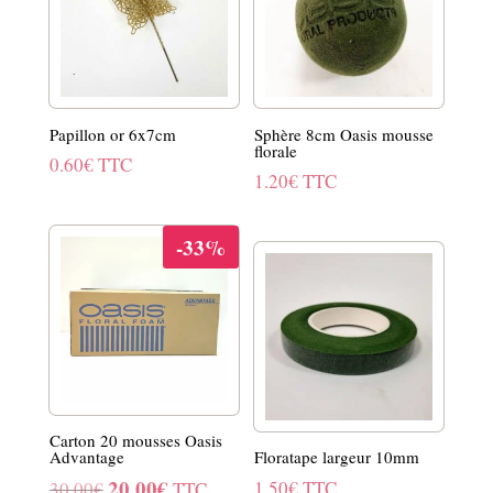
Papillon or 6x7cm
Sphère 8cm Oasis mousse
florale
0.60
€
TTC
1.20
€
TTC
-33%
Carton 20 mousses Oasis
Advantage
Floratape largeur 10mm
20.00
€
Le
Le
1.50
€
TTC
30.00
€
TTC