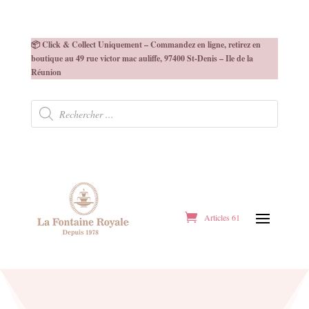
📦 Click & Collect Uniquement – Commandez en ligne, retirez en
boutique au 49 rue victor mac auliffe, 97400 St-Denis – Ile de la
Réunion
Recherche
de
produits
Articles 61