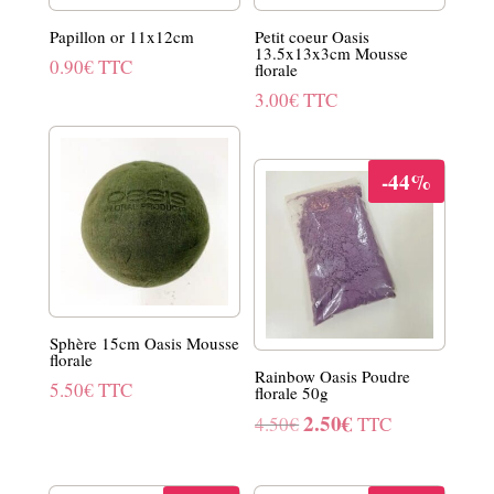
Papillon or 11x12cm
Petit coeur Oasis
13.5x13x3cm Mousse
0.90
€
TTC
florale
3.00
€
TTC
-44%
Sphère 15cm Oasis Mousse
florale
Rainbow Oasis Poudre
5.50
€
TTC
florale 50g
2.50
€
Le
Le
4.50
€
TTC
prix
prix
initial
actuel