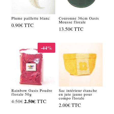
Plume paillette blanc
Couronne 36cm Oasis
Mousse florale
0.90
€
TTC
13.50
€
TTC
-44%
Rainbow Oasis Poudre
Sac intérieur étanche
florale 50g
en jute jaune pour
compo florale
Le
2.50
€
Le
4.50
€
TTC
2.00
€
TTC
prix
prix