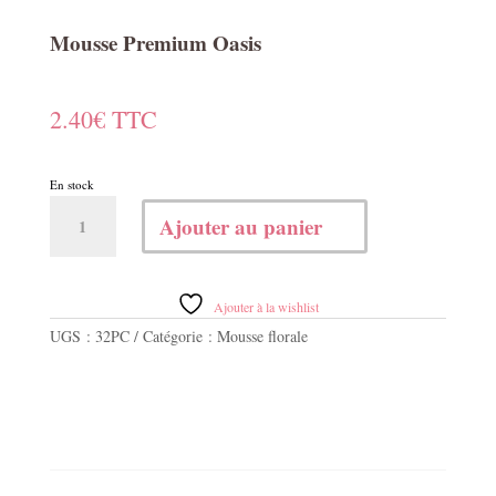
Mousse Premium Oasis
2.40
€
TTC
En stock
quantité
Ajouter au panier
de
Mousse
Premium
Oasis
Ajouter à la wishlist
UGS :
32PC
Catégorie :
Mousse florale