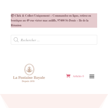
📦 Click & Collect Uniquement – Commandez en ligne, retirez en
boutique au 49 rue victor mac auliffe, 97400 St-Denis – Ile de la
Réunion
Recherche
de
produits
Articles 0