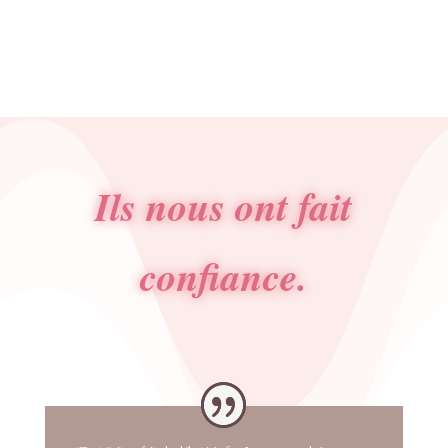
initial
actuel
était :
est :
4.50€.
2.50€.
Ils nous ont fait
confiance.