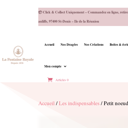
📦 Click & Collect Uniquement – Commandez en ligne, retire
auliffe, 97400 St-Denis – Ile de la Réunion
Accueil
Nos Dragées
Nos Créations
Boites & écr
Mon compte
Articles 0
Accueil
/
Les indispensables
/ Petit noeu