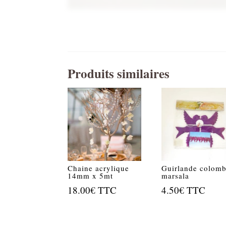
Produits similaires
Chaine acrylique
Guirlande colom
14mm x 5mt
marsala
18.00
€
TTC
4.50
€
TTC