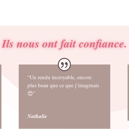
Ils nous ont fait confiance.
“Un rendu incroyable, encore
plus beau que ce que j’imaginais
😍”
Nathalie