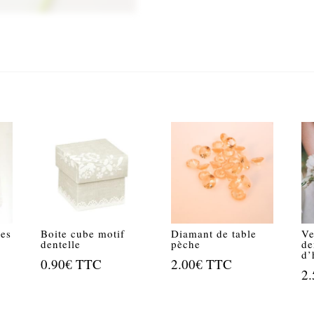
bes
Boite cube motif
Diamant de table
Ve
dentelle
pèche
de
d’
0.90
€
TTC
2.00
€
TTC
2.