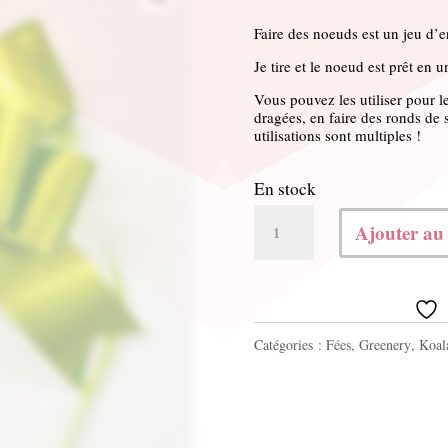
Faire des noeuds est un jeu d’
Je tire et le noeud est prêt en 
Vous pouvez les utiliser pour l
dragées, en faire des ronds de 
utilisations sont multiples !
En stock
quantité
Ajouter au
de
Petit
noeud
Catégories :
Fées
,
Greenery
,
Koal
magique
vert
polypro