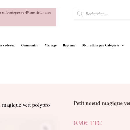
Recherche
z en boutique au 49 rue victor mac
de
produits
ins cadeaux
Communion
Mariage
Baptême
Décorations par Catégorie
Petit noeud magique ve
d magique vert polypro
0.90
€
TTC