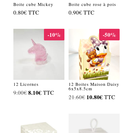
Boite cube Mickey
Boite cube rose à pois
0.80
€
TTC
0.90
€
TTC
-10%
-50%
12 Licornes
12 Boites Maison Daisy
6x5x8.5cm
Le
8.10
€
Le
9.00
€
TTC
Le
10.80
€
Le
21.60
€
TTC
prix
prix
prix
prix
initial
actuel
initial
actuel
était :
est :
était :
est :
9.00€.
8.10€.
21.60€.
10.80€.