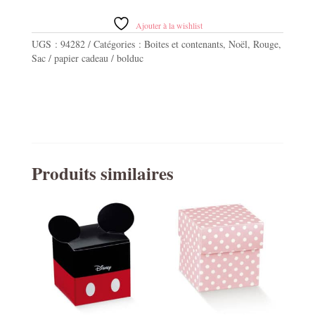
4
Sacs
Ajouter à la wishlist
"Joyeux
UGS :
94282
Catégories :
Boites et contenants
,
Noël
,
Rouge
,
Noël"
Sac / papier cadeau / bolduc
Sweet
Christmas
Papier
Rouge,
Blanc
et
Or
10x11x7cm
Produits similaires
et
Pompon
Tassel
Or
+
Anses