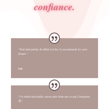
confiance.
“Tout était parfait, du début à la fin. Je recommande les yeux
fermés.”
Léa
“Un rendu incroyable, encore plus beau que ce que j’imaginais
😍”