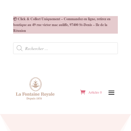
📦 Click & Collect Uniquement – Commandez en ligne, retirez en
boutique au 49 rue victor mac auliffe, 97400 St-Denis – Ile de la
Réunion
Recherche
de
produits
Articles 0