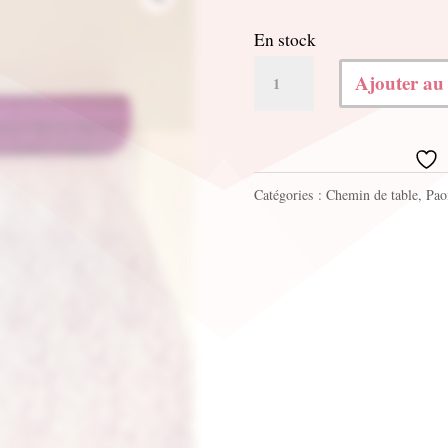
En stock
quantité
Ajouter au
de
Chemin
de
Catégories :
Chemin de table
,
Pao
table
violet
pailleté
30cmx5mt