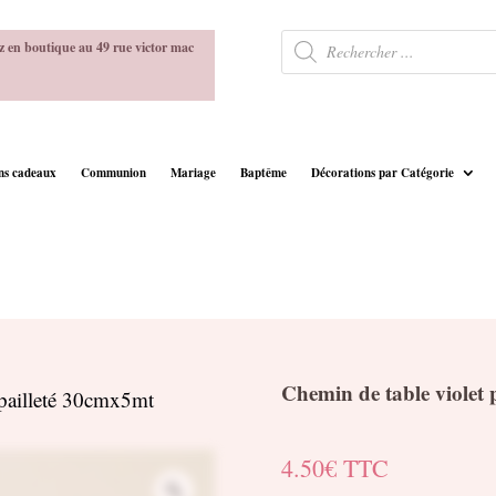
Recherche
z en boutique au 49 rue victor mac
de
produits
ins cadeaux
Communion
Mariage
Baptême
Décorations par Catégorie
Chemin de table violet 
 pailleté 30cmx5mt
4.50
€
TTC