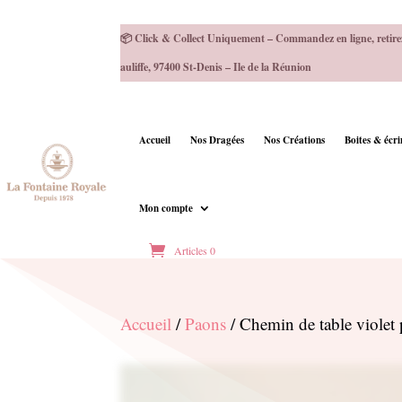
📦 Click & Collect Uniquement – Commandez en ligne, retire
auliffe, 97400 St-Denis – Ile de la Réunion
Accueil
Nos Dragées
Nos Créations
Boites & écr
Mon compte
Articles 0
Accueil
/
Paons
/ Chemin de table violet