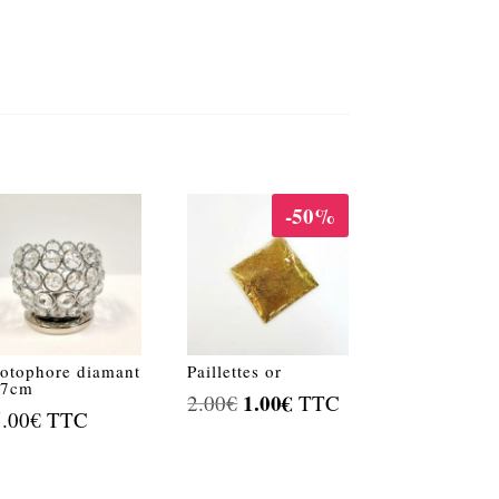
-50%
otophore diamant
Paillettes or
x7cm
Le
1.00
€
Le
2.00
€
TTC
5.00
€
TTC
prix
prix
initial
actuel
était :
est :