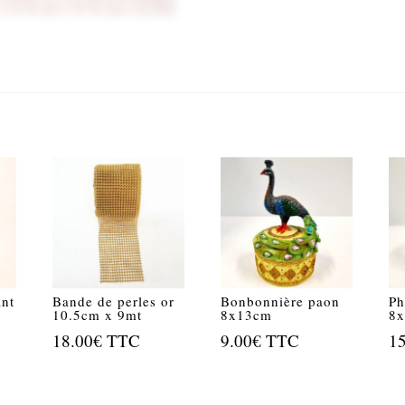
ant
Bande de perles or
Bonbonnière paon
Ph
10.5cm x 9mt
8x13cm
8
18.00
€
TTC
9.00
€
TTC
1