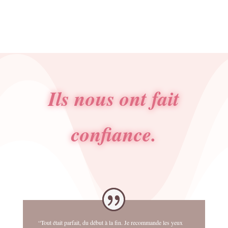
initial
actuel
était :
est :
4.50€.
3.00€.
Ils nous ont fait
confiance.
“Tout était parfait, du début à la fin. Je recommande les yeux