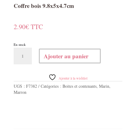
Coffre bois 9.8x5x4.7cm
2.90
€
TTC
En stock
quantité
Ajouter au panier
de
Coffre
bois
9.8x5x4.7cm
Ajouter à la wishlist
UGS :
F7382
Catégories :
Boites et contenants
,
Marin
,
Marron