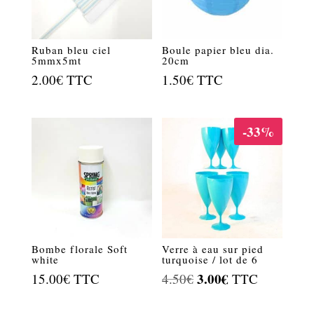
Ruban bleu ciel
Boule papier bleu dia.
5mmx5mt
20cm
2.00
€
TTC
1.50
€
TTC
-33%
Bombe florale Soft
Verre à eau sur pied
white
turquoise / lot de 6
Le
3.00
€
Le
15.00
€
TTC
4.50
€
TTC
prix
prix