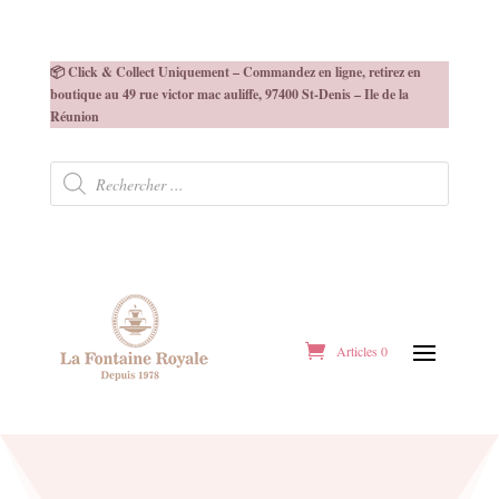
📦 Click & Collect Uniquement – Commandez en ligne, retirez en
boutique au 49 rue victor mac auliffe, 97400 St-Denis – Ile de la
Réunion
Recherche
de
produits
Articles 0