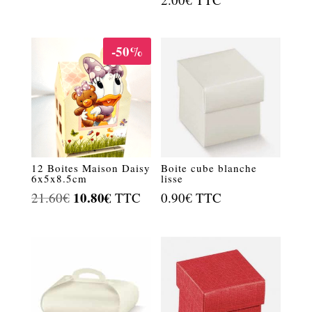
-50%
12 Boites Maison Daisy
Boite cube blanche
6x5x8.5cm
lisse
Le
10.80
€
Le
21.60
€
TTC
0.90
€
TTC
prix
prix
initial
actuel
était :
est :
21.60€.
10.80€.