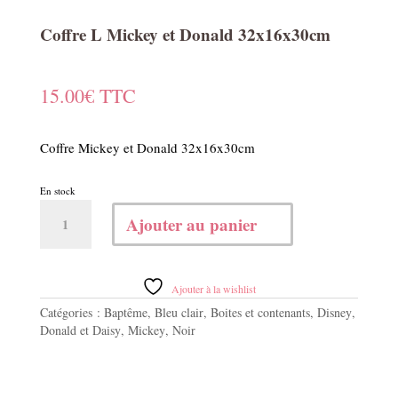
Coffre L Mickey et Donald 32x16x30cm
15.00
€
TTC
Coffre Mickey et Donald 32x16x30cm
En stock
quantité
Ajouter au panier
de
Coffre
L
Mickey
Ajouter à la wishlist
et
Catégories :
Baptême
,
Bleu clair
,
Boites et contenants
,
Disney
,
Donald
Donald et Daisy
,
Mickey
,
Noir
32x16x30cm