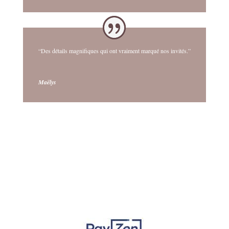
“Des détails magnifiques qui ont vraiment marqué nos invités.”
Maëlys