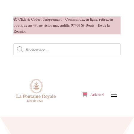
📦 Click & Collect Uniquement – Commandez en ligne, retirez en
boutique au 49 rue victor mac auliffe, 97400 St-Denis – Ile de la
Réunion
Recherche
de
produits
Articles 0