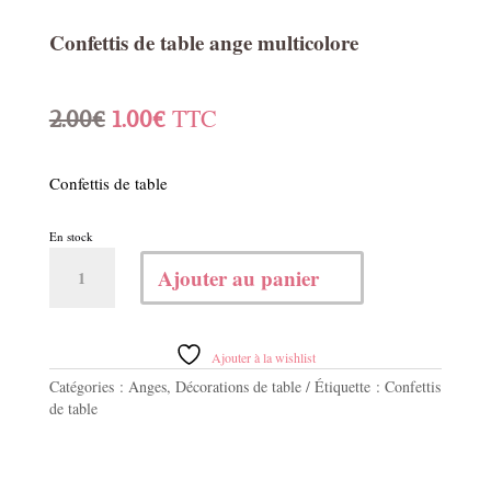
Confettis de table ange multicolore
Le
Le
TTC
2.00
€
1.00
€
prix
prix
Confettis de table
initial
actuel
En stock
était :
est :
quantité
Ajouter au panier
de
2.00€.
1.00€.
Confettis
de
table
Ajouter à la wishlist
ange
Catégories :
Anges
,
Décorations de table
Étiquette :
Confettis
multicolore
de table