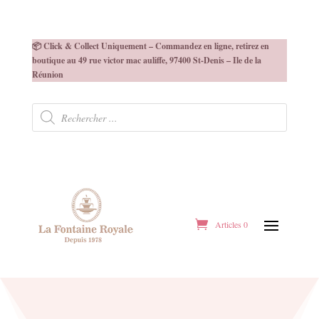
📦 Click & Collect Uniquement – Commandez en ligne, retirez en
boutique au 49 rue victor mac auliffe, 97400 St-Denis – Ile de la
Réunion
Recherche
de
produits
Articles 0