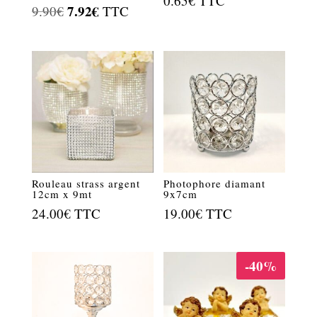
0.65
€
TTC
Le
7.92
€
Le
9.90
€
TTC
prix
prix
initial
actuel
était :
est :
9.90€.
7.92€.
Rouleau strass argent
Photophore diamant
12cm x 9mt
9x7cm
24.00
€
TTC
19.00
€
TTC
-40%