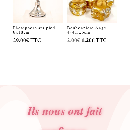
Photophore sur pied
Bonbonnière Ange
8x18cm
4×4.5x6cm
Le
1.20
€
Le
29.00
€
TTC
2.00
€
TTC
prix
prix
initial
actuel
était :
est :
2.00€.
1.20€.
Ils nous ont fait