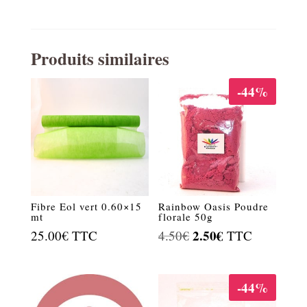
Produits similaires
-44%
Fibre Eol vert 0.60×15
Rainbow Oasis Poudre
mt
florale 50g
Le
2.50
€
Le
25.00
€
TTC
4.50
€
TTC
prix
prix
initial
actuel
-44%
était :
est :
4.50€.
2.50€.