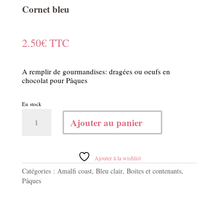
Cornet bleu
2.50
€
TTC
A remplir de gourmandises: dragées ou oeufs en
chocolat pour Pâques
En stock
quantité
Ajouter au panier
de
Cornet
bleu
Ajouter à la wishlist
Catégories :
Amalfi coast
,
Bleu clair
,
Boites et contenants
,
Pâques