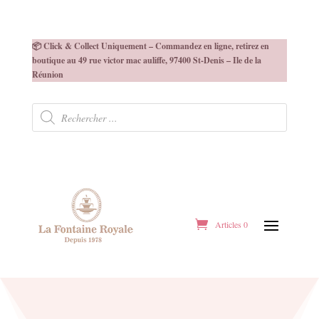
📦 Click & Collect Uniquement – Commandez en ligne, retirez en
boutique au 49 rue victor mac auliffe, 97400 St-Denis – Ile de la
Réunion
Recherche
de
produits
Articles 0