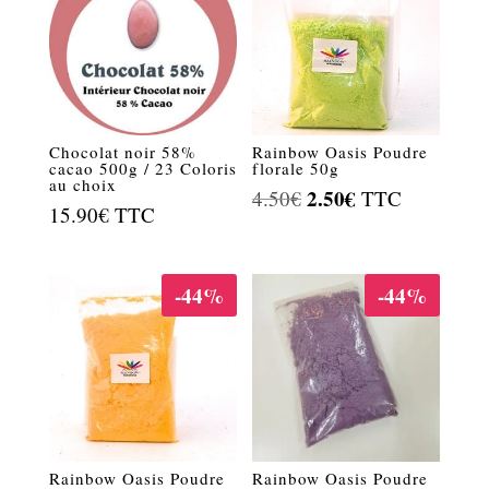
Chocolat noir 58%
Rainbow Oasis Poudre
cacao 500g / 23 Coloris
florale 50g
au choix
Le
2.50
€
Le
4.50
€
TTC
15.90
€
TTC
prix
prix
initial
actuel
était :
est :
-44%
-44%
4.50€.
2.50€.
Rainbow Oasis Poudre
Rainbow Oasis Poudre