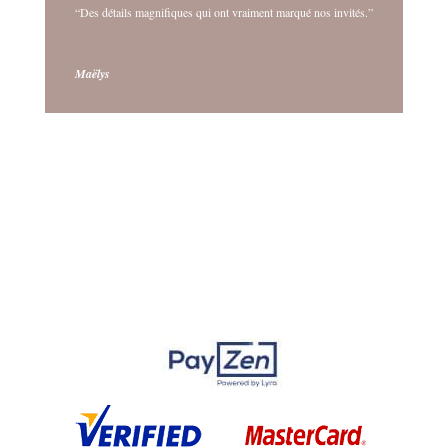
“Des détails magnifiques qui ont vraiment marqué nos invités.”
Maëlys