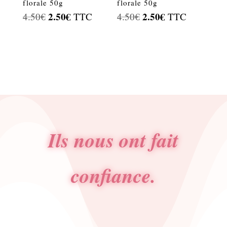
florale 50g
florale 50g
Le
2.50
€
Le
Le
2.50
€
Le
4.50
€
TTC
4.50
€
TTC
prix
prix
prix
prix
initial
actuel
initial
actuel
était :
est :
était :
est :
4.50€.
2.50€.
4.50€.
2.50€.
Ils nous ont fait
confiance.